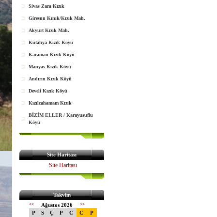
Sivas Zara Kızık
Giresun Kınık/Kızık Mah.
Akyurt Kızık Mah.
Kütahya Kızık Köyü
Karaman Kızık Köyü
Manyas Kızık Köyü
Andırın Kızık Köyü
Develi Kızık Köyü
Kızılcahamam Kızık
BİZİM ELLER / Karayusuflu
Köyü
Site Haritası
Site Haritası
Takvim
<<
Ağustos 2026
>>
P
S
Ç
P
C
C
P