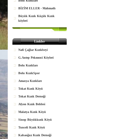
Bolu Kızıkları
BİZİM ELLER - Mahmatlı
Büyük Kızık Küçük Kızık
köyleri
Linkler
Nafi Çağlar Kızıkbeyi
G.Antep Pekmezci Köyleri
Bolu Kızıkları
Bolu KızıkSpor
Amasya Kızıkları
Tokat Kızık Köyü
Tokat Kızık Derneği
Afyon Kızık Beldesi
Malatya Kızık Köyü
Sinop Büyükkızık Köyü
Tunceli Kızık Köyü
Kabaoğuz Kızık Derneği