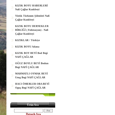
KIZIK BOYU HABERLERİ
Nafi Çağlar Kızıkbeyi
Yörük Türkmen Şölenleri Nafi
Çağlar Kızıkbeyi
KIZIK BOYU DERNEKLER
BİRLİĞİ ( Federasyon) - Nafi
Çağlar Kızıkbeyi
KIZIKLAR / Türkiye
KIZIK BOYU Adana
KIZIK BOY BEYİ Bod Begi
NAFİ ÇAĞLAR
OĞUZ BOYLU BEYİ Bodun
Begi NAFİ ÇAĞLAR
MAHMATLI OYMAK BEYİ
Urug Begi NAFİ ÇAĞLAR
HACI ÖMERLER OBA BEYİ
Oguş Begi NAFİ ÇAĞLAR
Ürün Ara
Detaylı Ara