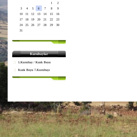
1
2
3
4
5
6
7
8
9
10
11
12
13
14
15
16
17
18
19
20
21
22
23
24
25
26
27
28
29
30
31
Kurultaylar
1.Kurultay / Kızık Boyu
Kızık Boyu 7.Kurultayı