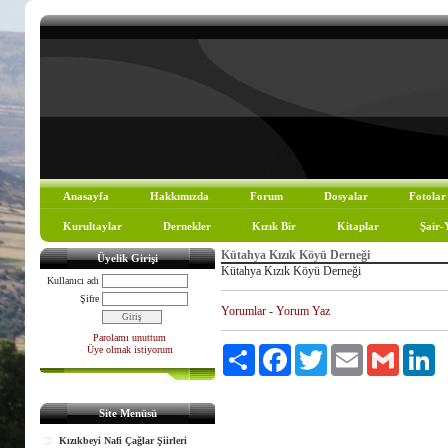
Anasayfa
Hakkımızda
Forum
Dosyalar
Fotolar
Kurultaylar
Dernekler
Kızık Bir
Kitaplar
Şair-
Kütahya Kızık Köyü Derneği
Üyelik Girişi
Kütahya Kızık Köyü Derneği
Kullanıcı adı
Şifre
Yorumlar
-
Yorum Yaz
Parolamı unuttum
Üye olmak istiyorum
Paylaş
Facebook
Twitter
Email
Gmail
Li
Site Menüsü
Kızıkbeyi Nafi Çağlar Şiirleri