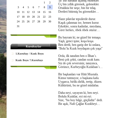
Ta! Bir haftadır açılmış ekmekler.
1
2
Üç bin yıllık görenek, gelenekler.
3
4
5
6
7
8
9
Ortalıkta bir neşe, bin bir telaş.
Dertleri bitirmiş bu görenekler…
10
11
12
13
14
15
16
17
18
19
20
21
22
23
Hazır pilavlar tepsilerde durur.
24
25
26
27
28
29
30
Kaşık çalınmaz ise, hemen kurur.
Erkekler, sonra kadınlar, meydana,
31
Girer herkes, öbek öbek oturur…
Bu bayram ki; ne güzel bir temaşa.
Yaşlı, genci işine, koşa koşa.
Ben dertli, ben garip der ki onlara,
Kurultaylar
“Bolu’lu Kızık boydaşım çok yaşa”
1.Kurultay / Kızık Boyu
Orda, ilk tanıdım ben o İlhan’ı.
Beni çok çekti, candan sıcak kanı.
Kızık Boyu 7.Kurultayı
Siz de çok seversiniz, tanıyınca,
Görünce, Kurbeyoğlu Kızıkhan’ı…
Bir başkanları var Hitit Mustafa.
Kimse tutmuyor, o başkana kafa.
Uygarca, birlik-dirlik, tertip, düzen.
Kültürünü, bu ne gözel müdafaa.
Daha neyi, sayayım ki, ben neyi.
Bolulu Kızıklar, eyi mi eyi.
Size, “bu boy bilge, güçlüdür” dedi.
Bir aşık, Nafi Çağlar Kızıkbeyi…