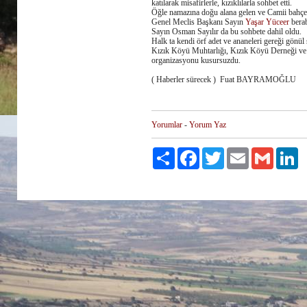
katılarak misafirlerle, kızıklılarla sohbet etti.
Öğle namazına doğu alana gelen ve Camii bahçes
Genel Meclis Başkanı Sayın
Yaşar Yüceer
berab
Sayın Osman Sayılır da bu sohbete dahil oldu.
Halk ta kendi örf adet ve ananeleri gereği gönül 
Kızık Köyü Muhtarlığı, Kızık Köyü Derneği v
organizasyonu kusursuzdu.
( Haberler sürecek )
Fuat BAYRAMOĞLU
Yorumlar
-
Yorum Yaz
Paylaş
Facebook
Twitter
Email
Gmail
Li