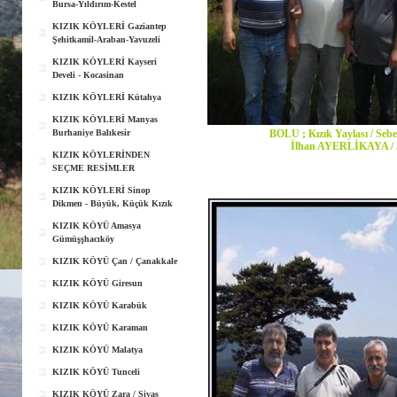
Bursa-Yıldırım-Kestel
KIZIK KÖYLERİ Gaziantep
Şehitkamil-Araban-Yavuzeli
KIZIK KÖYLERİ Kayseri
Develi - Kocasinan
KIZIK KÖYLERİ Kütahya
KIZIK KÖYLERİ Manyas
Burhaniye Balıkesir
BOLU ; Kızık Yaylası / Se
İlhan AYERLİKAYA / 3
KIZIK KÖYLERİNDEN
SEÇME RESİMLER
KIZIK KÖYLERİ Sinop
Dikmen - Büyük, Küçük Kızık
KIZIK KÖYÜ Amasya
Gümüşşhacıköy
KIZIK KÖYÜ Çan / Çanakkale
KIZIK KÖYÜ Giresun
KIZIK KÖYÜ Karabük
KIZIK KÖYÜ Karaman
KIZIK KÖYÜ Malatya
KIZIK KÖYÜ Tunceli
KIZIK KÖYÜ Zara / Sivas