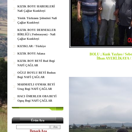
KIZIK BOYU HABERLERİ
Nafi Çağlar Kızıkbeyi
Yörük Türkmen Şölenleri Nafi
Çağlar Kızıkbeyi
KIZIK BOYU DERNEKLER
BİRLİĞİ ( Federasyon) - Nafi
Çağlar Kızıkbeyi
KIZIKLAR / Türkiye
KIZIK BOYU Adana
BOLU ; Kızık Yaylası / Se
İlhan AYERLİKAYA / 3
KIZIK BOY BEYİ Bod Begi
NAFİ ÇAĞLAR
OĞUZ BOYLU BEYİ Bodun
Begi NAFİ ÇAĞLAR
MAHMATLI OYMAK BEYİ
Urug Begi NAFİ ÇAĞLAR
HACI ÖMERLER OBA BEYİ
Oguş Begi NAFİ ÇAĞLAR
Ürün Ara
Detaylı Ara