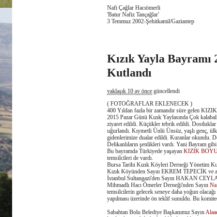
Nafi Çağlar Hacıömerli
'Batur Nafiz Tançağlar'
3 Temmuz 2002-Şehitkamil/Gaziantep
Kızık Yayla Bayramı 
Kutlandı
yaklaşık 10 ay önce
güncellendi
( FOTOĞRAFLAR EKLENECEK )
400 Yıldan fazla bir zamandır süre gelen
2015 Pazar Günü Kızık Yaylasında Çok kalabalık 
ziyaret edildi. Küçükler tebrik edildi. Dostluklar
uğurlandı. Kıymetli Ünlü Ünsüz, yaşlı genç, ülk
gidenlerimize dualar edildi. Kuranlar okundu. Devl
Delikanlıların şenlikleri vardı. Yani Bayram gib
Bu bayramda Türkiyede yaşayan
KIZIK BOY
temsilcileri de vardı.
Bursa Tarihi Kızık Köyleri Derneği Yönetim
Kızık Köyünden Sayın EKREM TEPECİK ve 
İstanbul Sultangazi'den Sayın HAKAN CEYL
Mihmadlı Hacı Ömerler Derneği'nden Sayın
Naf
temsilcilerin gelecek seneye daha yoğun olacağı
yapılması üzerinde ön teklif sunuldu. Bu komite
Sabahtan Bolu Belediye Başkanımız Sayın
Alaa