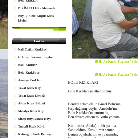
Bolu Kızıkları
BİZİM ELLER - Mahmatlı
Büyük Kızık Küçük Kızık
köyleri
Linkler
Nafi Çağlar Kızıkbeyi
G.Antep Pekmezci Köyleri
BOLU ; Kızık Yaylası / Seb
Bolu Kızıkları
Bolu KızıkSpor
BOLU ; Kızık Yaylası / Seb
Amasya Kızıkları
BOLU KIZIKLARI
Tokat Kızık Köyü
Bolu Kızıkları’na ithaf olunur...
Tokat Kızık Derneği
Afyon Kızık Beldesi
Benden selam olsun Güzel Bolu’ma.
Hep dağılmış boylar, Anadolu’ma.
Malatya Kızık Köyü
Bolu Kızıkları’nı tanırım da,
Ben devam etmem mi kutlu yoluma…
Sinop Büyükkızık Köyü
Konmuşlar, Aladağ’ın bir yanına,
Tunceli Kızık Köyü
Şahit oldum, Kızıklı’mın şanına.
Benim boydaşlarım, eyi yamandır,
Kabaoğuz Kızık Derneği