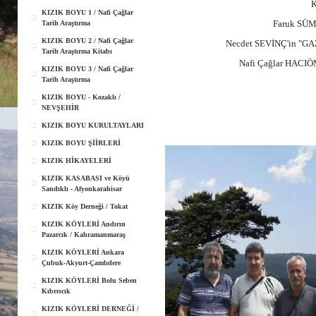
K
KIZIK BOYU 1 / Nafi Çağlar
Faruk SÜM
Tarih Araştırma
KIZIK BOYU 2 / Nafi Çağlar
Necdet SEVİNÇ'in "G
Tarih Araştırma Kitabı
Nafi Çağlar HACIÖ
KIZIK BOYU 3 / Nafi Çağlar
Tarih Araştırma
KIZIK BOYU - Kozaklı /
NEVŞEHİR
KIZIK BOYU KURULTAYLARI
KIZIK BOYU ŞİİRLERİ
KIZIK HİKAYELERİ
KIZIK KASABASI ve Köyü
Sandıklı - Afyonkarahisar
KIZIK Köy Derneği / Tokat
KIZIK KÖYLERİ Andırın
Pazarcık / Kahramanmaraş
KIZIK KÖYLERİ Ankara
Çubuk-Akyurt-Çamlıdere
KIZIK KÖYLERİ Bolu Seben
Kıbrıscık
KIZIK KÖYLERİ DERNEĞİ /