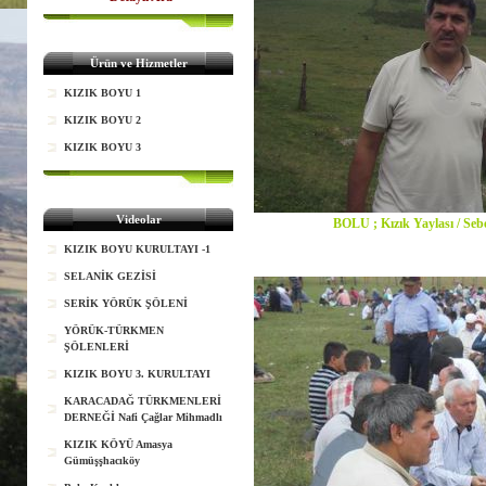
Ürün ve Hizmetler
KIZIK BOYU 1
KIZIK BOYU 2
KIZIK BOYU 3
Videolar
BOLU ; Kızık Yaylası / Seb
KIZIK BOYU KURULTAYI -1
SELANİK GEZİSİ
SERİK YÖRÜK ŞÖLENİ
YÖRÜK-TÜRKMEN
ŞÖLENLERİ
KIZIK BOYU 3. KURULTAYI
KARACADAĞ TÜRKMENLERİ
DERNEĞİ Nafi Çağlar Mihmadlı
KIZIK KÖYÜ Amasya
Gümüşşhacıköy