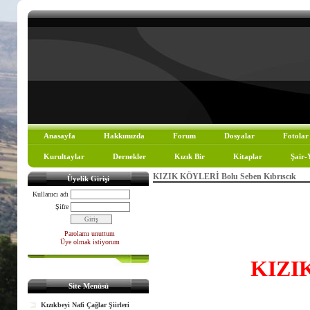
Anasayfa
Hakkımızda
Forum
Dosyalar
Fotolar
Kurultaylar
Dernekler
Kızık Bir
Kitaplar
Şair-
KIZIK KÖYLERİ Bolu Seben Kıbrıscık
Üyelik Girişi
Kullanıcı adı
Şifre
Parolamı unuttum
Üye olmak istiyorum
KIZI
Site Menüsü
Kızıkbeyi Nafi Çağlar Şiirleri