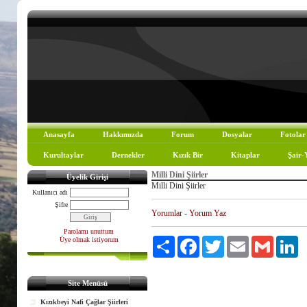
Anasayfa
Hakkımızda
Forum
Dosyalar
Fotolar
Kurultaylar
Dernekler
Kızık Bir
Kitaplar
Şair-
Milli Dini Şiirler
Üyelik Girişi
Milli Dini Şiirler
Kullanıcı adı
Şifre
Yorumlar
-
Yorum Yaz
Parolamı unuttum
Üye olmak istiyorum
Paylaş
Facebook
Twitter
Email
Gmail
Li
Site Menüsü
Kızıkbeyi Nafi Çağlar Şiirleri