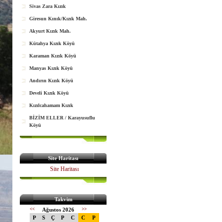
Sivas Zara Kızık
Giresun Kınık/Kızık Mah.
Akyurt Kızık Mah.
Kütahya Kızık Köyü
Karaman Kızık Köyü
Manyas Kızık Köyü
Andırın Kızık Köyü
Develi Kızık Köyü
Kızılcahamam Kızık
BİZİM ELLER / Karayusuflu
Köyü
Site Haritası
Site Haritası
Takvim
<<
Ağustos 2026
>>
P
S
Ç
P
C
C
P