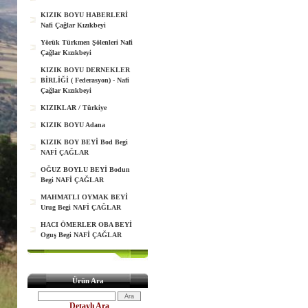
KIZIK BOYU HABERLERİ
Nafi Çağlar Kızıkbeyi
Yörük Türkmen Şölenleri Nafi
Çağlar Kızıkbeyi
KIZIK BOYU DERNEKLER
BİRLİĞİ ( Federasyon) - Nafi
Çağlar Kızıkbeyi
KIZIKLAR / Türkiye
KIZIK BOYU Adana
KIZIK BOY BEYİ Bod Begi
NAFİ ÇAĞLAR
OĞUZ BOYLU BEYİ Bodun
Begi NAFİ ÇAĞLAR
MAHMATLI OYMAK BEYİ
Urug Begi NAFİ ÇAĞLAR
HACI ÖMERLER OBA BEYİ
Oguş Begi NAFİ ÇAĞLAR
Ürün Ara
Detaylı Ara