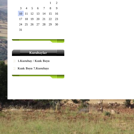
1
2
3
4
5
6
7
8
9
10
11
12
13
14
15
16
17
18
19
20
21
22
23
24
25
26
27
28
29
30
31
Kurultaylar
1.Kurultay / Kızık Boyu
Kızık Boyu 7.Kurultayı