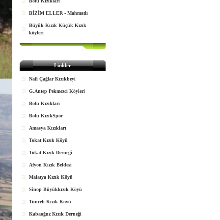
Bolu Kızıkları
BİZİM ELLER - Mahmatlı
Büyük Kızık Küçük Kızık
köyleri
Linkler
Nafi Çağlar Kızıkbeyi
G.Antep Pekmezci Köyleri
Bolu Kızıkları
Bolu KızıkSpor
Amasya Kızıkları
Tokat Kızık Köyü
Tokat Kızık Derneği
Afyon Kızık Beldesi
Malatya Kızık Köyü
Sinop Büyükkızık Köyü
Tunceli Kızık Köyü
Kabaoğuz Kızık Derneği