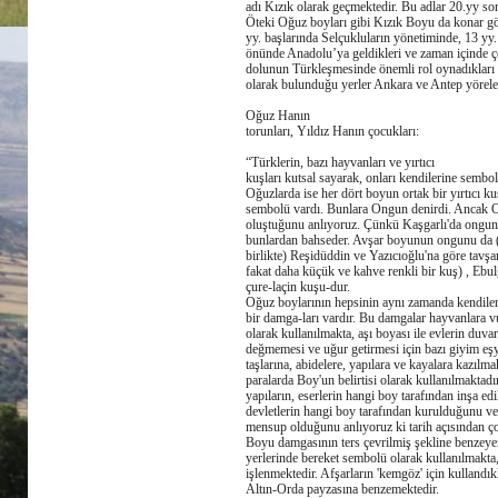
adı Kızık olarak geçmektedir. Bu adlar 20.yy so
Öteki Oğuz boyları gibi Kızık Boyu da konar gö
yy. başlarında Selçukluların yönetiminde, 13 yy.
önünde Anadolu’ya geldikleri ve zaman içinde çe
dolunun Türkleşmesinde önemli rol oynadıkları b
olarak bulunduğu yerler Ankara ve Antep yöreler
Oğuz Hanın
torunları, Yıldız Hanın çocukları:
“Türklerin, bazı hayvanları ve yırtıcı
kuşları kutsal sayarak, onları kendilerine sembol 
Oğuzlarda ise her dört boyun ortak bir yırtıcı k
sembolü vardı. Bunlara Ongun denirdi. Ancak O
oluştuğunu anlıyoruz. Çünkü Kaşgarlı'da ongunl
bunlardan bahseder. Avşar boyunun ongunu da (B
birlikte) Reşidüddin ve Yazıcıoğlu'na göre tavşa
fakat daha küçük ve kahve renkli bir kuş) , Ebu
çure-laçin kuşu-dur.
Oğuz boylarının hepsinin aynı zamanda kendiler
bir damga-ları vardır. Bu damgalar hayvanlara vu
olarak kullanılmakta, aşı boyası ile evlerin duva
değmemesi ve uğur getirmesi için bazı giyim eş
taşlarına, abidelere, yapılara ve kayalara kazılmak
paralarda Boy'un belirtisi olarak kullanılmaktad
yapıların, eserlerin hangi boy tarafından inşa edi
devletlerin hangi boy tarafından kurulduğunu ve
mensup olduğunu anlıyoruz ki tarih açısından ç
Boyu damgasının ters çevrilmiş şekline benzeyen
yerlerinde bereket sembolü olarak kullanılmakta,
işlenmektedir. Afşarların 'kemgöz' için kullandıkl
Altın-Orda payzasına benzemektedir.