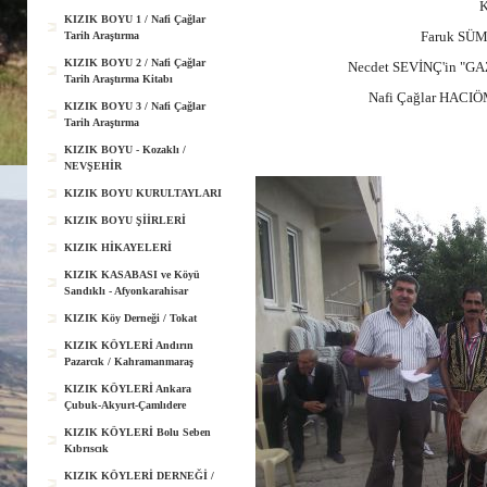
K
KIZIK BOYU 1 / Nafi Çağlar
Faruk SÜM
Tarih Araştırma
KIZIK BOYU 2 / Nafi Çağlar
Necdet SEVİNÇ'in "G
Tarih Araştırma Kitabı
Nafi Çağlar HACIÖ
KIZIK BOYU 3 / Nafi Çağlar
Tarih Araştırma
KIZIK BOYU - Kozaklı /
NEVŞEHİR
KIZIK BOYU KURULTAYLARI
KIZIK BOYU ŞİİRLERİ
KIZIK HİKAYELERİ
KIZIK KASABASI ve Köyü
Sandıklı - Afyonkarahisar
KIZIK Köy Derneği / Tokat
KIZIK KÖYLERİ Andırın
Pazarcık / Kahramanmaraş
KIZIK KÖYLERİ Ankara
Çubuk-Akyurt-Çamlıdere
KIZIK KÖYLERİ Bolu Seben
Kıbrıscık
KIZIK KÖYLERİ DERNEĞİ /