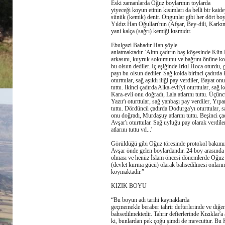
Eski zamanlarda Oğuz boylarının toylarda
yiyeceği koyun etinin kısımları da belli bir kaid
sünük (kemik) denir. Ongunlar gibi her dört bo
Yıldız Han Oğulları'nın (Afşar, Bey-dili, Kark
yani kalça (sağrı) kemiği kısmıdır.
Ebulgazi Bahadır Han şöyle
anlatmaktadır. 'Altın çadırın baş köşesinde Kü
arkasını, kuyruk sokumunu ve bağrını önüne ko
bu olsun dediler. İç eşiğinde Irkıl Hoca oturdu,
payı bu olsun dediler. Sağ kolda birinci çadırd
oturttular, sağ aşıklı iliği pay verdiler, Bayat on
tuttu. İkinci çadırda Alka-evli'yi oturttular, sağ k
Kara-evli onu doğradı, Lala atlarını tuttu. Üçü
Yazır'ı oturttular, sağ yanbaşı pay verdiler, Yıp
tuttu. Dördüncü çadırda Dodurga'yı oturttular, 
onu doğradı, Murdaşuy atlarını tuttu. Beşinci 
Avşar'ı oturttular. Sağ uyluğu pay olarak verdil
atlarını tuttu vd...'
Görüldüğü gibi Oğuz töresinde protokol bakım
Avşar önde gelen boylardandır. 24 boy arasında
olması ve henüz İslam öncesi dönemlerde Oğuz r
(devlet kurma gücü) olarak bahsedilmesi onların
koymaktadır.”
KIZIK BOYU
“Bu boyun adı tarihi kaynaklarda
geçmemekle beraber tahrir defterlerinde ve diğer
bahsedilmektedir. Tahrir defterlerinde Kızıklar'a
ki, bunlardan pek çoğu şimdi de mevcuttur. Bu K