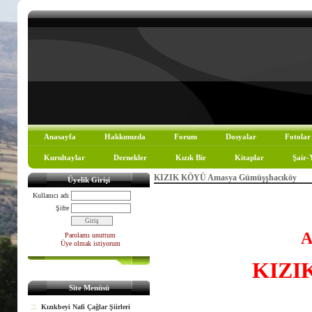
Anasayfa
Hakkımızda
Forum
Dosyalar
Fotolar
Kurultaylar
Dernekler
Kızık Bir
Kitaplar
Şair-
KIZIK KÖYÜ Amasya Gümüşşhacıköy
Üyelik Girişi
Kullanıcı adı
Şifre
A
Parolamı unuttum
Üye olmak istiyorum
KIZI
Site Menüsü
Kızıkbeyi Nafi Çağlar Şiirleri