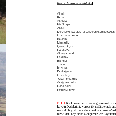
Köyde bulunan mıntıkalar
Almalı
Kıran
Aktuzla
Körüktepe
Ahlatlı
Dere(bekir karataş+ali taşdelen+kedibacaklar)
Gürsünün pınarı
Ketenlik
Mantarlık
Çokuçak yurt
Karakaya
Akkayanın altı
Eski köy
İniş dibi
Tetirlik
İki oluklu
Eski ağaçlar
Ömer bey
Yukarı mezarlık
Aşağı mezarlık
Dede pelidi
Pozukların yeri
NOT1
:Kızık köyümüzün kabaoğuzumuzda ilk k
köydür.Dedelerimiz yöreye ilk geldiklerinde ön
menşeimiz yıldızhana dayanmaktadır.kızık oğuzl
bizde kızık boyundan olduğumuz için köyümüzün