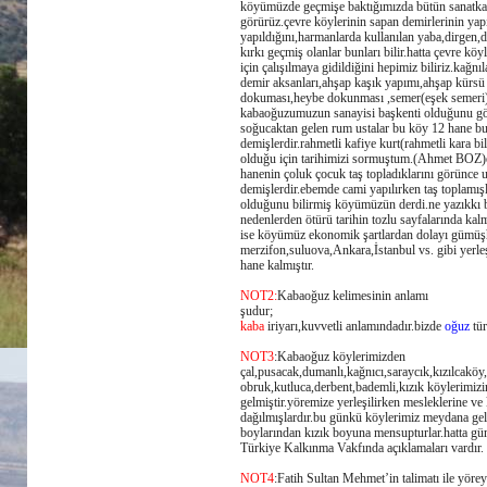
köyümüzde geçmişe baktığımızda bütün sanatkar
görürüz.çevre köylerinin sapan demirlerinin y
yapıldığını,harmanlarda kullanılan yaba,dirgen
kırkı geçmiş olanlar bunları bilir.hatta çevre kö
için çalışılmaya gidildiğini hepimiz biliriz.kağnı
demir aksanları,ahşap kaşık yapımı,ahşap kürsü
dokuması,heybe dokunması ,semer(eşek semeri),
kabaoğuzumuzun sanayisi başkenti olduğunu gös
soğucaktan gelen rum ustalar bu köy 12 hane b
demişlerdir.rahmetli kafiye kurt(rahmetli kara b
olduğu için tarihimizi sormuştum.(Ahmet BOZ)
hanenin çoluk çocuk taş topladıklarını görünce 
demişlerdir.ebemde cami yapılırken taş toplamış
olduğunu bilirmiş köyümüzün derdi.ne yazıkkı b
nedenlerden ötürü tarihin tozlu sayfalarında k
ise köyümüz ekonomik şartlardan dolayı gümüş
merzifon,suluova,Ankara,İstanbul vs. gibi yerle
hane kalmıştır.
NOT2:
Kabaoğuz kelimesinin anlamı
şudur;
kaba
iriyarı,kuvvetli anlamındadır.bizde
oğuz
tür
NOT3
:Kabaoğuz köylerimizden
çal,pusacak,dumanlı,kağnıcı,saraycık,kızılcaköy,
obruk,kutluca,derbent,bademli,kızık köylerimizi
gelmiştir.yöremize yerleşilirken mesleklerine ve
dağılmışlardır.bu günkü köylerimiz meydana gel
boylarından kızık boyuna mensupturlar.hatta g
Türkiye Kalkınma Vakfında açıklamaları vardır.
NOT4
:Fatih Sultan Mehmet’in talimatı ile yöre