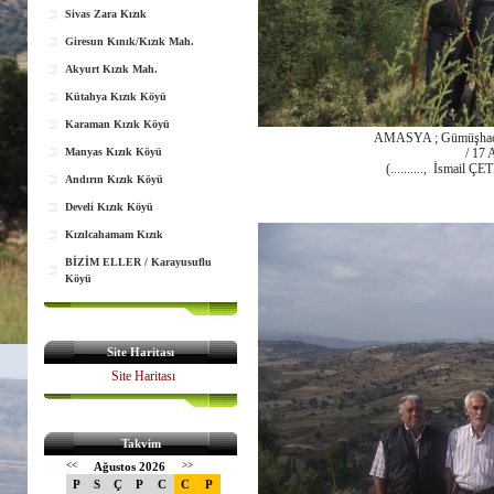
Sivas Zara Kızık
Giresun Kınık/Kızık Mah.
Akyurt Kızık Mah.
Kütahya Kızık Köyü
Karaman Kızık Köyü
AMASYA ; Gümüşhacıkö
Manyas Kızık Köyü
/ 17 
(.........., İsmail
Andırın Kızık Köyü
Develi Kızık Köyü
Kızılcahamam Kızık
BİZİM ELLER / Karayusuflu
Köyü
Site Haritası
Site Haritası
Takvim
<<
Ağustos 2026
>>
P
S
Ç
P
C
C
P