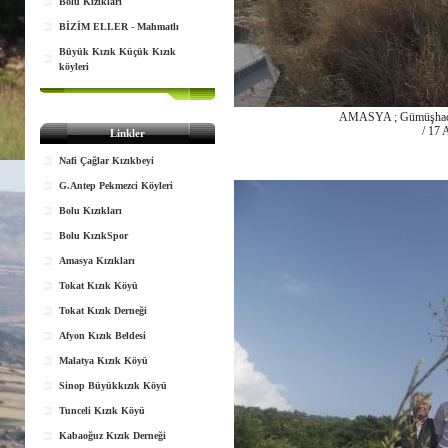
Bolu Kızıkları
BİZİM ELLER - Mahmatlı
Büyük Kızık Küçük Kızık
köyleri
AMASYA ; Gümüşhacıkö
/ 17 
Linkler
Nafi Çağlar Kızıkbeyi
G.Antep Pekmezci Köyleri
Bolu Kızıkları
Bolu KızıkSpor
Amasya Kızıkları
Tokat Kızık Köyü
Tokat Kızık Derneği
Afyon Kızık Beldesi
Malatya Kızık Köyü
Sinop Büyükkızık Köyü
Tunceli Kızık Köyü
Kabaoğuz Kızık Derneği