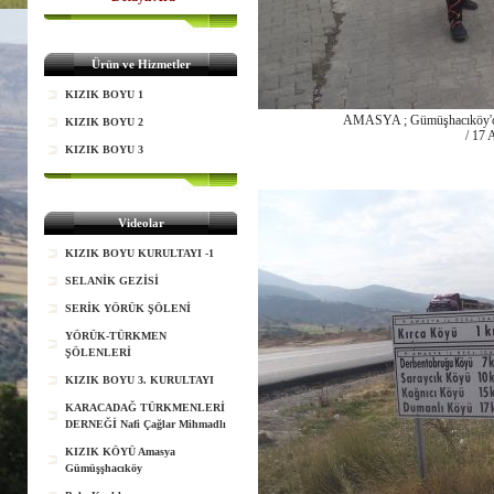
Ürün ve Hizmetler
KIZIK BOYU 1
AMASYA ; Gümüşhacıköy'de 
KIZIK BOYU 2
/ 17 
KIZIK BOYU 3
Videolar
KIZIK BOYU KURULTAYI -1
SELANİK GEZİSİ
SERİK YÖRÜK ŞÖLENİ
YÖRÜK-TÜRKMEN
ŞÖLENLERİ
KIZIK BOYU 3. KURULTAYI
KARACADAĞ TÜRKMENLERİ
DERNEĞİ Nafi Çağlar Mihmadlı
KIZIK KÖYÜ Amasya
Gümüşşhacıköy