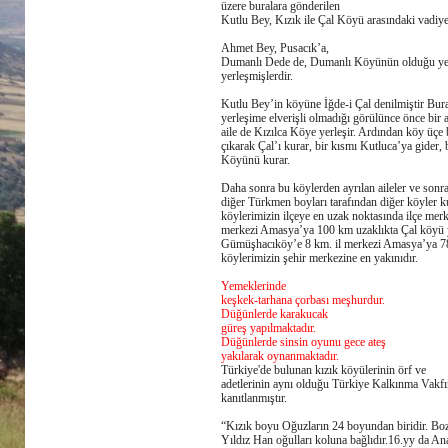
üzere buralara gönderilen
Kutlu Bey, Kızık ile Çal Köyü arasındaki vadiye
Ahmet Bey, Pusacık’a,
Dumanlı Dede de, Dumanlı Köyünün olduğu ye
yerleşmişlerdir.
Kutlu Bey’in köyüne İğde-i Çal denilmiştir Bur
yerleşime elverişli olmadığı görülünce önce bir ai
aile de Kızılca Köye yerleşir. Ardından köy üçe
çıkarak Çal’ı kurar, bir kısmı Kutluca’ya gider,
Köyünü kurar.
Daha sonra bu köylerden ayrılan aileler ve sonr
diğer Türkmen boyları tarafından diğer köyler
köylerimizin ilçeye en uzak noktasında ilçe me
merkezi Amasya’ya 100 km uzaklıkta Çal köyü ye
Gümüşhacıköy’e 8 km. il merkezi Amasya’ya 78
köylerimizin şehir merkezine en yakınıdır.
Yemeklerinde
keşkek-tarhana çorbası meşhurdur.
Düğünlerde karakucak
güreş yapılmaktadır.
Düğünlerde sinsin oyunu gece ateş
yakılarak oynanmaktadır.
Türkiye'de bulunan kızık köyülerinin örf ve
adetlerinin aynı olduğu Türkiye Kalkınma Vakfı
kanıtlanmıştır.
“Kızık boyu Oğuzların 24 boyundan biridir. Bo
Yıldız Han oğulları koluna bağlıdır.16.yy da An