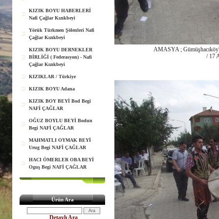
KIZIK BOYU HABERLERİ
Nafi Çağlar Kızıkbeyi
Yörük Türkmen Şölenleri Nafi
Çağlar Kızıkbeyi
AMASYA ; Gümüşhacıköy'de 
KIZIK BOYU DERNEKLER
/ 17 
BİRLİĞİ ( Federasyon) - Nafi
Çağlar Kızıkbeyi
KIZIKLAR / Türkiye
KIZIK BOYU Adana
KIZIK BOY BEYİ Bod Begi
NAFİ ÇAĞLAR
OĞUZ BOYLU BEYİ Bodun
Begi NAFİ ÇAĞLAR
MAHMATLI OYMAK BEYİ
Urug Begi NAFİ ÇAĞLAR
HACI ÖMERLER OBA BEYİ
Oguş Begi NAFİ ÇAĞLAR
Ürün Ara
Detaylı Ara