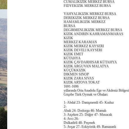
CUMALIKIZIK MERKEZ BURSA
FIDYEKIZIK MERKEZ BURSA
YAHYALIKIZIK MERKEZ BURSA
DEREKIZIK MERKEZ BURSA
HAMAMLIKIZIK MERKEZ
BURSA
DEGIRMENLIKIZIK MERKEZ BURSA
KIZIK ANDIRIN KAHRAMANMARAS
KIZIK
MERKEZ KARAMAN
KIZIK MERKEZ KAYSERI
KIZIK DEVELI KAYSERI
KIZIK EMET
KÜTAHYA
KIZIK ÇAVDARHISAR KÜTAHYA
KIZIK ARGUVAN MALATYA
KÜÇÜKKIZIK
DIKMEN SINOP
KIZIK ZARA SIVAS
KIZIK ARTOVA TOKAT
1691-1696
yıllarında Orta Anadolu Ege ve Akdeniz Bölgesi
Göçebe Türk Oymak ve Obaları:
1- Abdal 23- Danişmentli 45- Kuduz
2-
Abalı 24- Dodorga 46- Mamalı
3- Atçeken 25- Düğer 47- Musacalı
4- Avcı 26-
Dulkadirli 48- Peçenek
5- Avşar 27- Eskiyörük 49- Ramazanlı