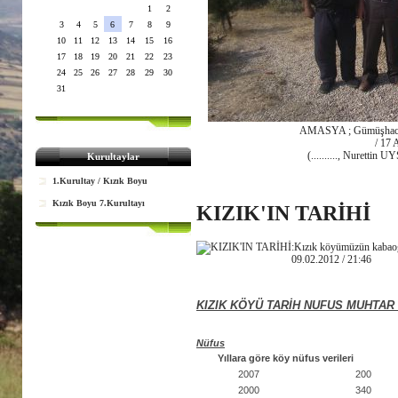
1
2
3
4
5
6
7
8
9
10
11
12
13
14
15
16
17
18
19
20
21
22
23
24
25
26
27
28
29
30
31
AMASYA ; Gümüşhacıkö
/ 17 
(.........., Nuretti
Kurultaylar
1.Kurultay / Kızık Boyu
Kızık Boyu 7.Kurultayı
KIZIK'IN TARİHİ
:Kızık köyümüzün kabao
09.02.2012 / 21:46
KIZIK KÖYÜ TARİH NUFUS MUHTAR 
Nüfus
Yıllara göre köy nüfus verileri
2007
200
2000
340