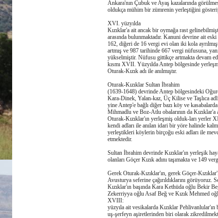
Ankara'nın Çubuk ve Ayaş kazalarında görülme
oldukça mühim bir zümrenin yerleştiğini gösteri
XVI. yüzyılda
Kızıklar'a ait ancak bir oymağa rast gelinebilmi
arasında bulunmaktadır. Kanuni devrine ait eski
162, diğeri de 16 vergi evi olan iki kola ayrılm
artmış ve 987 tarihinde 667 vergi nüfusuna, yan
yükselmiştir. Nüfusu gittikçe artmakta devam 
kısmı XVII. Yüzyılda Antep bölgesinde yerleşm
Oturak-Kızık adı ile anılmıştır.
Oturak-Kızıklar Sultan İbrahim
(1639-1648) devrinde Antep bölgesindeki Oğur
Kara-Dinek, Yalan-kaz, Üç Kilise ve Taşlıca adlı
yine Antep'e bağlı diğer bazı köy ve kasabalard
Mihmadlu ve Boz-Atlu obalarının da Kızıklar'a a
Oturak-Kızıklar'ın yerleşmiş olduk-ları yerler 
kendi adları ile anılan idari bir yöre halinde kal
yerleştikleri köylerin birçoğu eski adları ile me
etmektedir.
Sultan İbrahim devrinde Kızıklar'ın yerleşik ha
olanları Göçer Kızık adını taşımakta ve 149 ver
Gerek Oturak-Kızıklar'ın, gerek Göçer-Kızıklar'
Avusturya seferine çağırıldıklarını görüyoruz. S
Kızıklar'ın başında Kara Kethüda oğlu Bekir Beğ
Zekerriyya oğlu Asaf Beğ ve Kızık Mehmed oğl
XVIII:
yüzyıla ait vesikalarda Kızıklar Pehlivanlular'
uş-şerfeyn aşiretlerinden biri olarak zikredilme