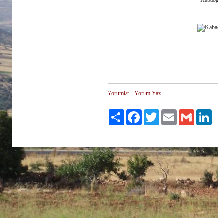
Kabaoğu
Yorumlar
-
Yorum Yaz
Paylaş
Facebook
Twitter
Email
Gmail
Li