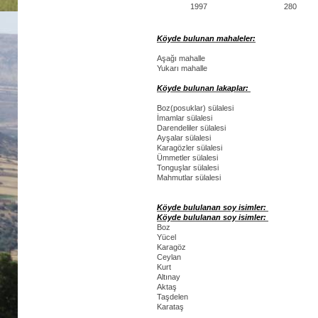
1997
280
Köyde bulunan mahaleler:
Aşağı mahalle
Yukarı mahalle
Köyde bulunan lakaplar:
Boz(posuklar) sülalesi
İmamlar sülalesi
Darendeliler sülalesi
Ayşalar sülalesi
Karagözler sülalesi
Ümmetler sülalesi
Tonguşlar sülalesi
Mahmutlar sülalesi
Köyde bululanan soy isimler:
Köyde bululanan soy isimler:
Boz
Yücel
Karagöz
Ceylan
Kurt
Altınay
Aktaş
Taşdelen
Karataş