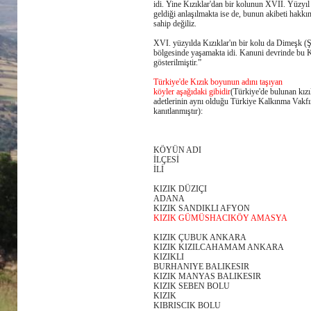
idi. Yine Kızıklar'dan bir kolunun XVII. Yüzyı
geldiği anlaşılmakta ise de, bunun akibeti hakkın
sahip değiliz.
XVI. yüzyılda Kızıklar'ın bir kolu da Dimeşk (
bölgesinde yaşamakta idi. Kanuni devrinde bu Kı
gösterilmiştir.”
Türkiye'de Kızık boyunun adını taşıyan
köyler aşağıdaki gibidir
(Türkiye'de bulunan kızı
adetlerinin aynı olduğu Türkiye Kalkınma Vakfı
kanıtlanmıştır):
KÖYÜN ADI
İLÇESİ
İLİ
KIZIK DÜZIÇI
ADANA
KIZIK SANDIKLI AFYON
KIZIK GÜMÜSHACIKÖY AMASYA
KIZIK ÇUBUK ANKARA
KIZIK KIZILCAHAMAM ANKARA
KIZIKLI
BURHANIYE BALIKESIR
KIZIK MANYAS BALIKESIR
KIZIK SEBEN BOLU
KIZIK
KIBRISCIK BOLU