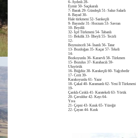
6- Aydınlı 28-
Eymir 50- Saçıkaralı
7- Barak 29- Gündeşli 51- Salur-Salarlı
8- Bayad 30-
Hale türkmeni 52- Sarıkeçili
9- Bayındır 31- Horzum 53- Savran
10- Beydili
32- İçel Türkmeni 54- Tabanlı
11- Bekdik 33- İlbeyli 55- Tecirli
12-
Boynuinceli 34- İnanlı 56- Tatar
13- Bozdoğan 35- Kaçar 57- Tekeli
14-
Bozkoyunlu 36- Karaevli 58- Türkmen
15- Bozulus 37- Karahacılı 59-
Uluyörük
16- Büğdüz 38- Karakeçili 60- Yağcıbedir
17- Cerit 39-
Karakoyunlu 61- Yazır
18- Çakal 40- Karamanlı 62- Yeni İl Türkmeni
19-
Çarıklı-Cırıklı 41- Karatekeli 63- Yörük
20- Çavuldur 42- Kayı 64-
Yıva
21- Çepni 43- Kınık 65- Yüreğir
22- Çayan 44- Kızık