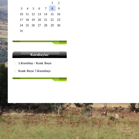
1
2
3
4
5
6
7
8
9
10
11
12
13
14
15
16
17
18
19
20
21
22
23
24
25
26
27
28
29
30
31
Kurultaylar
1.Kurultay / Kızık Boyu
Kızık Boyu 7.Kurultayı