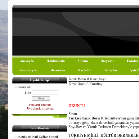
Anasayfa
Hakkımızda
Forum
Dosyalar
Fotolar
Kurultaylar
Dernekler
Kızık Bir
Kitaplar
Şair-
Kızık Boyu 8.Kurultayı
Üyelik Girişi
Kızık Boyu 8.Kurultayı
Kullanıcı adı
Şifre
Parolamı unuttum
OKUNTU
Üye olmak istiyorum
Sayın …………………………………………………
Türkiye Kızık Boyu 8. Kurultayı
’nın genişlet
bir araya gelip, daha da verimli çalışmalar yapm
Soy-Boy ve Yörük Türkmen Dernekleriyle yap
Site Menüsü
TÜRKİYE MİLLİ KÜLTÜR DERNEKLER
Kızıkbeyi Nafi Çağlar Şiirleri