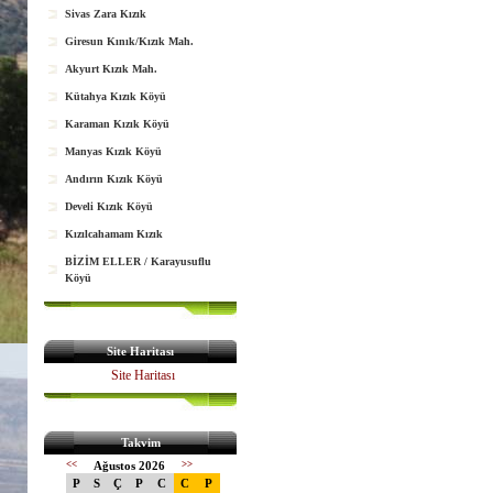
Sivas Zara Kızık
Giresun Kınık/Kızık Mah.
Akyurt Kızık Mah.
Kütahya Kızık Köyü
Karaman Kızık Köyü
Manyas Kızık Köyü
Andırın Kızık Köyü
Develi Kızık Köyü
Kızılcahamam Kızık
BİZİM ELLER / Karayusuflu
Köyü
Site Haritası
Site Haritası
Takvim
<<
Ağustos 2026
>>
P
S
Ç
P
C
C
P