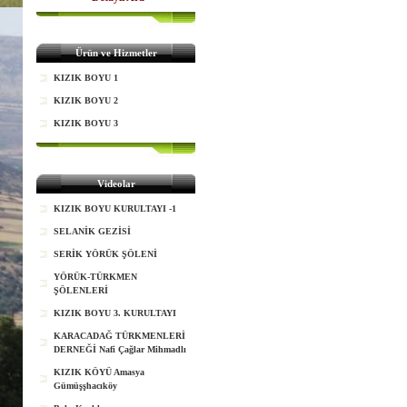
Ürün ve Hizmetler
KIZIK BOYU 1
KIZIK BOYU 2
KIZIK BOYU 3
Videolar
KIZIK BOYU KURULTAYI -1
SELANİK GEZİSİ
SERİK YÖRÜK ŞÖLENİ
YÖRÜK-TÜRKMEN
ŞÖLENLERİ
KIZIK BOYU 3. KURULTAYI
KARACADAĞ TÜRKMENLERİ
DERNEĞİ Nafi Çağlar Mihmadlı
KIZIK KÖYÜ Amasya
Gümüşşhacıköy