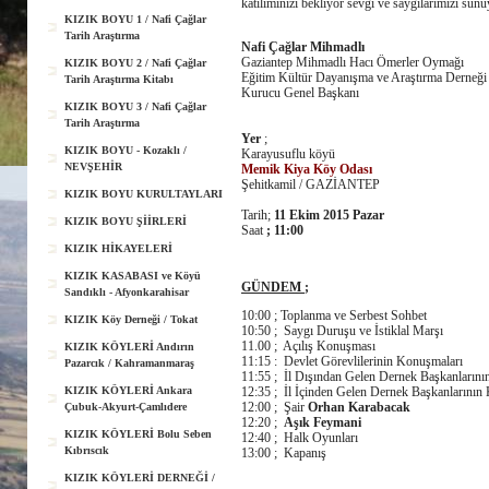
katılımınızı bekliyor sevgi ve saygılarımızı su
KIZIK BOYU 1 / Nafi Çağlar
Tarih Araştırma
Nafi Çağlar Mihmadlı
Gaziantep Mihmadlı Hacı Ömerler Oymağı
KIZIK BOYU 2 / Nafi Çağlar
Eğitim Kültür Dayanışma ve Araştırma Derneği
Tarih Araştırma Kitabı
Kurucu Genel Başkanı
KIZIK BOYU 3 / Nafi Çağlar
Tarih Araştırma
Yer
;
KIZIK BOYU - Kozaklı /
Karayusuflu köyü
NEVŞEHİR
Memik Kiya Köy Odası
Şehitkamil / GAZİANTEP
KIZIK BOYU KURULTAYLARI
Tarih;
11 Ekim 2015 Pazar
KIZIK BOYU ŞİİRLERİ
Saat
; 11:00
KIZIK HİKAYELERİ
KIZIK KASABASI ve Köyü
GÜNDEM
;
Sandıklı - Afyonkarahisar
10:00 ; Toplanma ve Serbest Sohbet
KIZIK Köy Derneği / Tokat
10:50 ; Saygı Duruşu ve İstiklal Marşı
11.00 ; Açılış Konuşması
KIZIK KÖYLERİ Andırın
11:15 : Devlet Görevlilerinin Konuşmaları
Pazarcık / Kahramanmaraş
11:55 ; İl Dışından Gelen Dernek Başkanların
KIZIK KÖYLERİ Ankara
12:35 ; İl İçinden Gelen Dernek Başkanlarının
12:00 ; Şair
Orhan Karabacak
Çubuk-Akyurt-Çamlıdere
12:20 ;
Aşık Feymani
KIZIK KÖYLERİ Bolu Seben
12:40 ; Halk Oyunları
Kıbrıscık
13:00 ; Kapanış
KIZIK KÖYLERİ DERNEĞİ /