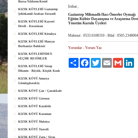
Bursa-Yıldırım-Kestel
İrtibat ;
KIZIK KÖYLERİ Gaziantep
Şehitkamil-Araban-Yavuzeli
Gaziantep Mihmadlı Hacı Ömerler Oymağı
Eğitim Kültür Dayanışma ve Araştırma Der
KIZIK KÖYLERİ Kayseri
Yönetim Kurulu Üyeleri
Develi - Kocasinan
KIZIK KÖYLERİ Kütahya
Mahmut : 0533.6108310 - Bilal : 0505.2348004
KIZIK KÖYLERİ Manyas
Burhaniye Balıkesir
Yorumlar
-
Yorum Yaz
KIZIK KÖYLERİNDEN
SEÇME RESİMLER
Paylaş
Facebook
Twitter
Email
Gmail
Li
KIZIK KÖYLERİ Sinop
Dikmen - Büyük, Küçük Kızık
KIZIK KÖYÜ Amasya
Gümüşşhacıköy
KIZIK KÖYÜ Çan / Çanakkale
KIZIK KÖYÜ Giresun
KIZIK KÖYÜ Karabük
KIZIK KÖYÜ Karaman
KIZIK KÖYÜ Malatya
KIZIK KÖYÜ Tunceli
KIZIK KÖYÜ Zara / Sivas