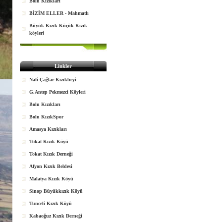
Bolu Kızıkları
BİZİM ELLER - Mahmatlı
Büyük Kızık Küçük Kızık
köyleri
Linkler
Nafi Çağlar Kızıkbeyi
G.Antep Pekmezci Köyleri
Bolu Kızıkları
Bolu KızıkSpor
Amasya Kızıkları
Tokat Kızık Köyü
Tokat Kızık Derneği
Afyon Kızık Beldesi
Malatya Kızık Köyü
Sinop Büyükkızık Köyü
Tunceli Kızık Köyü
Kabaoğuz Kızık Derneği