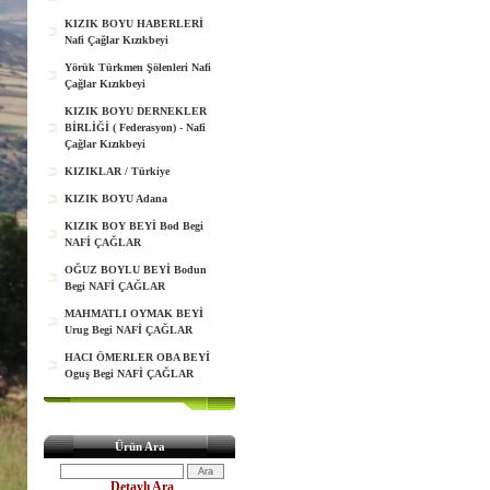
KIZIK BOYU HABERLERİ
Nafi Çağlar Kızıkbeyi
Yörük Türkmen Şölenleri Nafi
Çağlar Kızıkbeyi
KIZIK BOYU DERNEKLER
BİRLİĞİ ( Federasyon) - Nafi
Çağlar Kızıkbeyi
KIZIKLAR / Türkiye
KIZIK BOYU Adana
KIZIK BOY BEYİ Bod Begi
NAFİ ÇAĞLAR
OĞUZ BOYLU BEYİ Bodun
Begi NAFİ ÇAĞLAR
MAHMATLI OYMAK BEYİ
Urug Begi NAFİ ÇAĞLAR
HACI ÖMERLER OBA BEYİ
Oguş Begi NAFİ ÇAĞLAR
Ürün Ara
Detaylı Ara