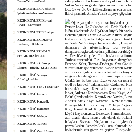
eski yurdunun bir kısmında il teşkilatını muhaf
Bursa-Yıldırım-Kestel
Sultan Sancar'ın galibi Oğuz kümesi önemli bir 
KIZIK KÖYLERİ Gaziantep
Boz-Ok ve Üç-Ok ikili teşkilatını en son taşı
Şehitkamil-Araban-Yavuzeli
ikinci yarısında Anadolu'dan Suriye'ye göçeden k
KIZIK KÖYLERİ Kayseri
Oğuz yabguları başlıca şu boylardan çıkmı
Develi - Kocasinan
Eymür boyu Üç-Oklar'dan idi. Dede-Korkut des
İslâm ülkelerinde de Üç-Oklar büyük bir varlık 
KIZIK KÖYLERİ Kütahya
Berçem oğulları (Yıva), Ak-Koyunlular (Bayınd
koldan idiler. Şimdiki bilgilerimize göre, Boz-
KIZIK KÖYLERİ Manyas
ve Nâdir Şah'ın Avşar hanedanından çıkmış old
Burhaniye Balıkesir
damgaları da gösterilmiştir. Bu keyfi
damgaların,taşlara,davarlara, yılkılara vurulduğ
KIZIK KÖYLERİNDEN
ve Develi'ye ilk gelen Türk boylarının adlar
SEÇME RESİMLER
Türbesi üzerindeki Türk boylarının damgaları
KIZIK KÖYLERİ Sinop
Peçenek, Salur, Tatırga /Dodurga, Yıva.Görül
Dikmen - Büyük, Küçük Kızık
vurmuşlardır.İşte bunlardan Karkınlardan Kart
ve Cibik de Çubuk boyunun hatıralarını taşıyan
KIZIK KÖYÜ Amasya
ettiğimiz bu damgaların biri hariç hepsi şuursu
Gümüşşhacıköy
Çünkü, her iki boy yani Kızık ve Karkın aynı d
ciddi ve kuvvetli” anlamındadır. Gaziantep, Ha
KIZIK KÖYÜ Çan / Çanakkale
batısındaki ovaya Kızık adını verenler bu boy
Köyü, Ankara / Kızılcahamam-Kızık Köyü, Ankar
KIZIK KÖYÜ Giresun
Bolu/ Çorakkadirler Köyü-Kızık Yaylası,Bur
Andırın Kızık Köyü Karaman / Kızık Kastamo
KIZIK KÖYÜ Karabük
Kütahya Merkez Kızık Köyü, Malatya /Arguvan
KIZIK KÖYÜ Karaman
Köy, Tuncel /Kızık Köyü (Tunceli'deki Kızık k
köyü ( Bayındırkızık, Derekızık, Hamamlıkızık,
KIZIK KÖYÜ Malatya
adı, piknik alanı, ,akarsu adı olarak da kullan
halayları, Sivas'ta. Muğla'nın bazı köyleri
KIZIK KÖYÜ Tunceli
parmaklardan kenetleşilerek sıra olunmak s
bölgelerinde gün gören bir çeşittir. Türkiye'de
KIZIK KÖYÜ Zara / Sivas