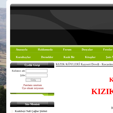
Anasayfa
Hakkımızda
Forum
Dosyalar
Fotolar
Kurultaylar
Dernekler
Kızık Bir
Kitaplar
Şair-
KIZIK KÖYLERİ Kayseri Develi - Kocasin
Üyelik Girişi
Kullanıcı adı
Şifre
K
Parolamı unuttum
Üye olmak istiyorum
KIZI
Site Menüsü
K
Kızıkbeyi Nafi Çağlar Şiirleri