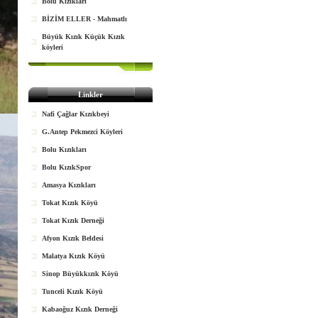
Bolu Kızıkları
BİZİM ELLER - Mahmatlı
Büyük Kızık Küçük Kızık
köyleri
Linkler
Nafi Çağlar Kızıkbeyi
G.Antep Pekmezci Köyleri
Bolu Kızıkları
Bolu KızıkSpor
Amasya Kızıkları
Tokat Kızık Köyü
Tokat Kızık Derneği
Afyon Kızık Beldesi
Malatya Kızık Köyü
Sinop Büyükkızık Köyü
Tunceli Kızık Köyü
Kabaoğuz Kızık Derneği