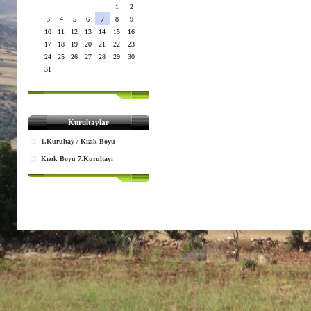
1
2
3
4
5
6
7
8
9
10
11
12
13
14
15
16
17
18
19
20
21
22
23
24
25
26
27
28
29
30
31
Kurultaylar
1.Kurultay / Kızık Boyu
Kızık Boyu 7.Kurultayı