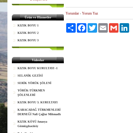
Yorumlar
-
Yorum Yaz
Ürün ve Hizmetler
Paylaş
Facebook
Twitter
Email
Gmail
Li
KIZIK BOYU 1
KIZIK BOYU 2
KIZIK BOYU 3
Videolar
KIZIK BOYU KURULTAYI -1
SELANİK GEZİSİ
SERİK YÖRÜK ŞÖLENİ
YÖRÜK-TÜRKMEN
ŞÖLENLERİ
KIZIK BOYU 3. KURULTAYI
KARACADAĞ TÜRKMENLERİ
DERNEĞİ Nafi Çağlar Mihmadlı
KIZIK KÖYÜ Amasya
Gümüşşhacıköy