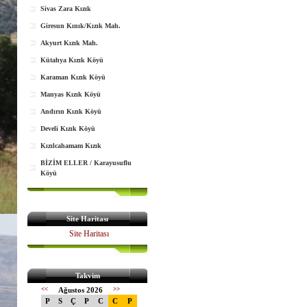
Sivas Zara Kızık
Giresun Kınık/Kızık Mah.
Akyurt Kızık Mah.
Kütahya Kızık Köyü
Karaman Kızık Köyü
Manyas Kızık Köyü
Andırın Kızık Köyü
Develi Kızık Köyü
Kızılcahamam Kızık
BİZİM ELLER / Karayusuflu
Köyü
Site Haritası
Site Haritası
Takvim
<<
Ağustos 2026
>>
P
S
Ç
P
C
C
P