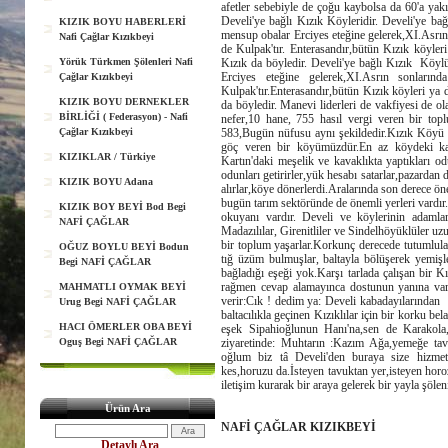
afetler sebebiyle de çoğu kaybolsa da 60'a yak
Develi'ye bağlı Kızık Köyleridir. Develi'ye b
KIZIK BOYU HABERLERİ
mensup obalar Erciyes eteğine gelerek,XI.Asrın 
Nafi Çağlar Kızıkbeyi
de Kulpak'tır. Enterasandır,bütün Kızık köyler
Yörük Türkmen Şölenleri Nafi
Kızık da böyledir. Develi'ye bağlı Kızık Köyl
Erciyes eteğine gelerek,XI.Asrın sonlarında
Çağlar Kızıkbeyi
Kulpak'tır.Enterasandır,bütün Kızık köyleri ya 
KIZIK BOYU DERNEKLER
da böyledir. Manevi liderleri de vakfiyesi de o
BİRLİĞİ ( Federasyon) - Nafi
nefer,10 hane, 755 hasıl vergi veren bir topl
Çağlar Kızıkbeyi
583,Bugün nüfusu aynı şekildedir.Kızık Köyü as
göç veren bir köyümüzdür.En az köydeki kad
KIZIKLAR / Türkiye
Kartın'daki meşelik ve kavaklıkta yaptıkları od
odunları getirirler,yük hesabı satarlar,pazarda
KIZIK BOYU Adana
alırlar,köye dönerlerdi.Aralarında son derece ön
bugün tarım sektöründe de önemli yerleri vardır.
KIZIK BOY BEYİ Bod Begi
okuyanı vardır. Develi ve köylerinin adamları
NAFİ ÇAĞLAR
Madazılılar, Girenitliler ve Sindelhöyüklüler uzun
bir toplum yaşarlar.Korkunç derecede tutumlulardı
OĞUZ BOYLU BEYİ Bodun
tığ üzüm bulmuşlar, baltayla bölüşerek yemişle
Begi NAFİ ÇAĞLAR
bağladığı eşeği yok.Karşı tarlada çalışan bir 
rağmen cevap alamayınca dostunun yanına varı
MAHMATLI OYMAK BEYİ
verir:Cık ! dedim ya: Develi kabadayılarında
Urug Begi NAFİ ÇAĞLAR
baltacılıkla geçinen Kızıklılar için bir korku be
HACI ÖMERLER OBA BEYİ
eşek Sipahioğlunun Hanı'na,sen de Karakol
Oguş Begi NAFİ ÇAĞLAR
ziyaretinde: Muhtarın :Kazım Ağa,yemeğe ta
oğlum biz tâ Develi'den buraya size hizmet
kes,horuzu da.İsteyen tavuktan yer,isteyen horozd
iletişim kurarak bir araya gelerek bir yayla şöle
Ürün Ara
NAFİ ÇAĞLAR KIZIKBEYİ
Detaylı Ara