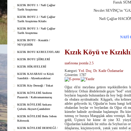
Faruk SÜM
KIZIK BOYU 1 / Nafi Çağlar
Tarih Araştırma
Necdet SEVİNÇ'in "G
KIZIK BOYU 2 / Nafi Çağlar
Nafi Çağlar HACIÖ
Tarih Araştırma Kitabı
KIZIK BOYU 3 / Nafi Çağlar
Tarih Araştırma
NAFİ 
KIZIK BOYU - Kozaklı /
NEVŞEHİR
Kızık Köyü ve Kızıklı
KIZIK BOYU KURULTAYLARI
KIZIK BOYU ŞİİRLERİ
шаблоны joomla 2.5
KIZIK HİKAYELERİ
Kategori:
Yrd. Doç. Dr. Kadir Özdamarlar
KIZIK KASABASI ve Köyü
Gösterim: 1787
Sandıklı - Afyonkarahisar
KIZIK Köy Derneği / Tokat
Oğuz eli'ni meydana getiren teşekküllerden
bildiriyor. Orhun âbidelerinde geçen "bod" sözü,
KIZIK KÖYLERİ Andırın
boyların başında bulunanlara da boy beği denili
Pazarcık / Kahramanmaraş
da obalara ayrılmaktadır. Kâşgarlı, oba keli
aileler geliyordu ki, Oğuzlar'ın bunu hangi keli
KIZIK KÖYLERİ Ankara
obalardan boylar ve boylardan da Oğuz eli me
Çubuk-Akyurt-Çamlıdere
kümeler halinde ayrılmalar başlamıştır. Bu kü
tutmuş ve buraya Mangışlak adını vermişti. İki
KIZIK KÖYLERİ Bolu Seben
geldi, Üçüncü bir küme de yine XI. yüzyıld
Kıbrıscık
Oğuzlardan kalabalık bir nüfus da Seyhun'un ort
ildaşlarına, küçümseyerek, yatuk yani tenbel a
KIZIK KÖYLERİ DERNEĞİ /