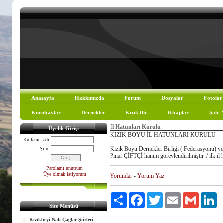
Anasayfa
Hakkımızda
Forum
Dosyalar
Fotolar
Kurultaylar
Dernekler
Kızık Bir
Kitaplar
Şair-
İl Hatunları Kurulu
Üyelik Girişi
KIZIK BOYU İL HATUNLARI KURULU
Kullanıcı adı
Kızık Boyu Dernekler Birliği ( Federasyonu
Şifre
Pınar ÇİFTÇİ hanım görevlendirilmiştir. / ilk i
Parolamı unuttum
Üye olmak istiyorum
Yorumlar
-
Yorum Yaz
Paylaş
Facebook
Twitter
Email
Gmail
Li
Site Menüsü
Kızıkbeyi Nafi Çağlar Şiirleri