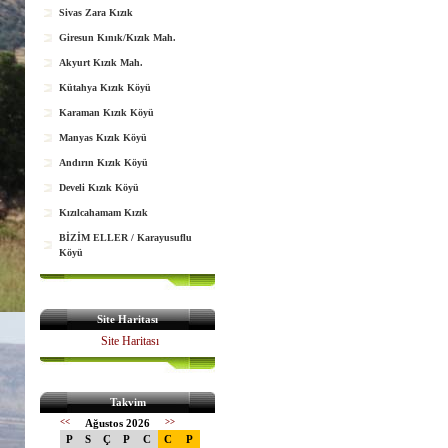
Sivas Zara Kızık
Giresun Kınık/Kızık Mah.
Akyurt Kızık Mah.
Kütahya Kızık Köyü
Karaman Kızık Köyü
Manyas Kızık Köyü
Andırın Kızık Köyü
Develi Kızık Köyü
Kızılcahamam Kızık
BİZİM ELLER / Karayusuflu
Köyü
Site Haritası
Site Haritası
Takvim
<<
Ağustos 2026
>>
P
S
Ç
P
C
C
P