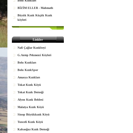
Bolu Kızıkları
BİZİM ELLER - Mahmatlı
Büyük Kızık Küçük Kızık
köyleri
Linkler
Nafi Çağlar Kızıkbeyi
G.Antep Pekmezci Köyleri
Bolu Kızıkları
Bolu KızıkSpor
Amasya Kızıkları
Tokat Kızık Köyü
Tokat Kızık Derneği
Afyon Kızık Beldesi
Malatya Kızık Köyü
Sinop Büyükkızık Köyü
Tunceli Kızık Köyü
Kabaoğuz Kızık Derneği