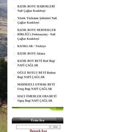
KIZIK BOYU HABERLERİ
Nafi Çağlar Kızıkbeyi
Yörük Türkmen Şölenleri Nafi
Çağlar Kızıkbeyi
KIZIK BOYU DERNEKLER
BİRLİĞİ ( Federasyon) - Nafi
Çağlar Kızıkbeyi
KIZIKLAR / Türkiye
KIZIK BOYU Adana
KIZIK BOY BEYİ Bod Begi
NAFİ ÇAĞLAR
OĞUZ BOYLU BEYİ Bodun
Begi NAFİ ÇAĞLAR
MAHMATLI OYMAK BEYİ
Urug Begi NAFİ ÇAĞLAR
HACI ÖMERLER OBA BEYİ
Oguş Begi NAFİ ÇAĞLAR
Ürün Ara
Detaylı Ara