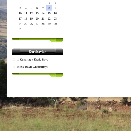
1
2
3
4
5
6
7
8
9
10
11
12
13
14
15
16
17
18
19
20
21
22
23
24
25
26
27
28
29
30
31
Kurultaylar
1.Kurultay / Kızık Boyu
Kızık Boyu 7.Kurultayı