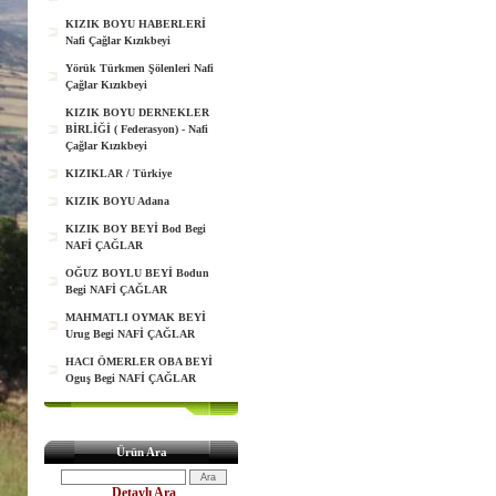
KIZIK BOYU HABERLERİ
Nafi Çağlar Kızıkbeyi
Yörük Türkmen Şölenleri Nafi
Çağlar Kızıkbeyi
KIZIK BOYU DERNEKLER
BİRLİĞİ ( Federasyon) - Nafi
Çağlar Kızıkbeyi
KIZIKLAR / Türkiye
KIZIK BOYU Adana
KIZIK BOY BEYİ Bod Begi
NAFİ ÇAĞLAR
OĞUZ BOYLU BEYİ Bodun
Begi NAFİ ÇAĞLAR
MAHMATLI OYMAK BEYİ
Urug Begi NAFİ ÇAĞLAR
HACI ÖMERLER OBA BEYİ
Oguş Begi NAFİ ÇAĞLAR
Ürün Ara
Detaylı Ara