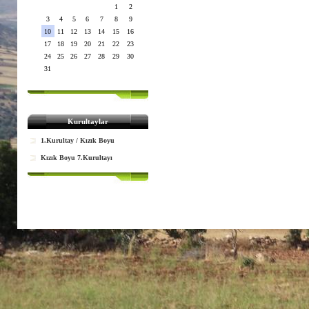
1
2
3
4
5
6
7
8
9
10
11
12
13
14
15
16
17
18
19
20
21
22
23
24
25
26
27
28
29
30
31
Kurultaylar
1.Kurultay / Kızık Boyu
Kızık Boyu 7.Kurultayı