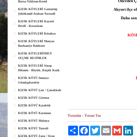
Önceden Çu
Bursa-Yıldırım-Kestel
Akyurt ilçe o
KIZIK KÖYLERİ Gaziantep
Şehitkamil-Araban-Yavuzeli
Daha son
KIZIK KÖYLERİ Kayseri
Develi - Kocasinan
KIZIK KÖYLERİ Kütahya
KÖS
KIZIK KÖYLERİ Manyas
Burhaniye Balıkesir
KIZIK KÖYLERİNDEN
SEÇME RESİMLER
KIZIK KÖYLERİ Sinop
Dikmen - Büyük, Küçük Kızık
KIZIK KÖYÜ Amasya
Gümüşşhacıköy
KIZIK KÖYÜ Çan / Çanakkale
KIZIK KÖYÜ Giresun
KIZIK KÖYÜ Karabük
KIZIK KÖYÜ Karaman
Yorumlar
-
Yorum Yaz
KIZIK KÖYÜ Malatya
Paylaş
Facebook
Twitter
Email
Gmail
Li
KIZIK KÖYÜ Tunceli
KIZIK KÖYÜ Zara / Sivas