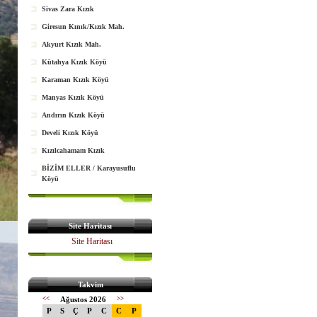
Sivas Zara Kızık
Giresun Kınık/Kızık Mah.
Akyurt Kızık Mah.
Kütahya Kızık Köyü
Karaman Kızık Köyü
Manyas Kızık Köyü
Andırın Kızık Köyü
Develi Kızık Köyü
Kızılcahamam Kızık
BİZİM ELLER / Karayusuflu
Köyü
Site Haritası
Site Haritası
Takvim
<<
Ağustos 2026
>>
P
S
Ç
P
C
C
P