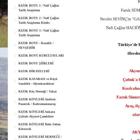
K
KIZIK BOYU 1 / Nafi Çağlar
Faruk SÜM
Tarih Araştırma
KIZIK BOYU 2 / Nafi Çağlar
Necdet SEVİNÇ'in "G
Tarih Araştırma Kitabı
Nafi Çağlar HACIÖ
KIZIK BOYU 3 / Nafi Çağlar
Tarih Araştırma
KIZIK BOYU - Kozaklı /
Türkiye'de K
NEVŞEHİR
illerde
KIZIK BOYU KURULTAYLARI
KIZIK BOYU ŞİİRLERİ
Akyurt
KIZIK HİKAYELERİ
KIZIK KASABASI ve Köyü
Çubuk'a b
Sandıklı - Afyonkarahisar
Kızılcaha
KIZIK Köy Derneği / Tokat
Faruk Sümer'
KIZIK KÖYLERİ Andırın
Pazarcık / Kahramanmaraş
Ayaş, il
KIZIK KÖYLERİ Ankara
olar
Çubuk-Akyurt-Çamlıdere
KIZIK KÖYLERİ Bolu Seben
Kıbrıscık
AKY
KIZIK KÖYLERİ DERNEĞİ /