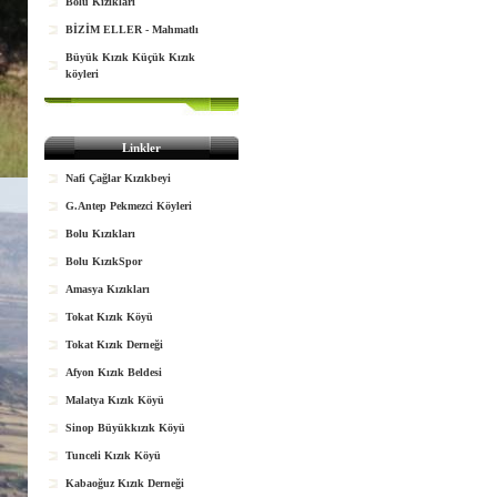
Bolu Kızıkları
BİZİM ELLER - Mahmatlı
Büyük Kızık Küçük Kızık
köyleri
Linkler
Nafi Çağlar Kızıkbeyi
G.Antep Pekmezci Köyleri
Bolu Kızıkları
Bolu KızıkSpor
Amasya Kızıkları
Tokat Kızık Köyü
Tokat Kızık Derneği
Afyon Kızık Beldesi
Malatya Kızık Köyü
Sinop Büyükkızık Köyü
Tunceli Kızık Köyü
Kabaoğuz Kızık Derneği