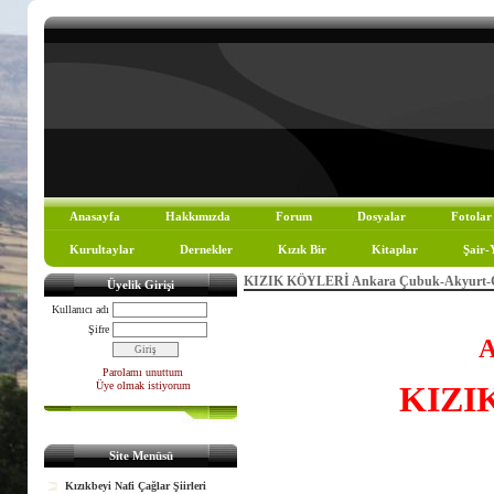
Anasayfa
Hakkımızda
Forum
Dosyalar
Fotolar
Kurultaylar
Dernekler
Kızık Bir
Kitaplar
Şair-
KIZIK KÖYLERİ Ankara Çubuk-Akyurt-Ç
Üyelik Girişi
Kullanıcı adı
Şifre
A
Parolamı unuttum
Üye olmak istiyorum
KIZI
Site Menüsü
Kızıkbeyi Nafi Çağlar Şiirleri