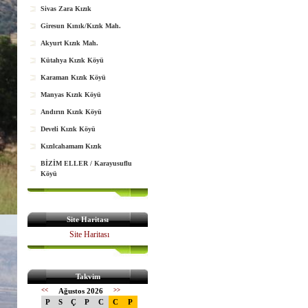
Sivas Zara Kızık
Giresun Kınık/Kızık Mah.
Akyurt Kızık Mah.
Kütahya Kızık Köyü
Karaman Kızık Köyü
Manyas Kızık Köyü
Andırın Kızık Köyü
Develi Kızık Köyü
Kızılcahamam Kızık
BİZİM ELLER / Karayusuflu
Köyü
Site Haritası
Site Haritası
Takvim
<<
Ağustos 2026
>>
P
S
Ç
P
C
C
P