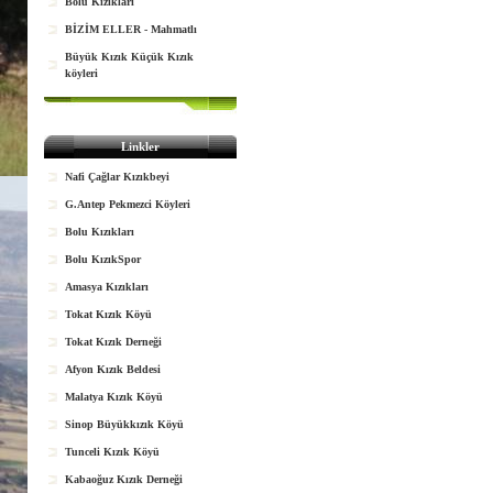
Bolu Kızıkları
BİZİM ELLER - Mahmatlı
Büyük Kızık Küçük Kızık
köyleri
Linkler
Nafi Çağlar Kızıkbeyi
G.Antep Pekmezci Köyleri
Bolu Kızıkları
Bolu KızıkSpor
Amasya Kızıkları
Tokat Kızık Köyü
Tokat Kızık Derneği
Afyon Kızık Beldesi
Malatya Kızık Köyü
Sinop Büyükkızık Köyü
Tunceli Kızık Köyü
Kabaoğuz Kızık Derneği