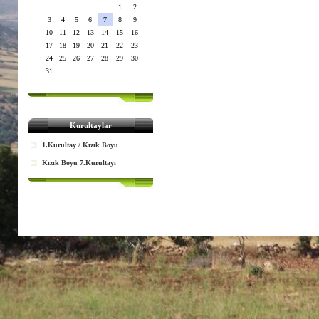
1
2
3
4
5
6
7
8
9
10
11
12
13
14
15
16
17
18
19
20
21
22
23
24
25
26
27
28
29
30
31
Kurultaylar
1.Kurultay / Kızık Boyu
Kızık Boyu 7.Kurultayı