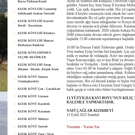
Aydın ile İstanbul dan komşusu Üniversite Öğre
Bursa-Yıldırım-Kestel
geldiler. Ahmet bey, hem Sinop İl beyimiz Mehm
KIZIK KÖYLERİ Gaziantep
yedik. Çay içtik, höşmerim yedik. Her yıl yapıl
ildeki il beyleri vasıtasıyla sıralı olarak her s
Şehitkamil-Araban-Yavuzeli
devralmaktadır Bu yıl çadır görevimiz Karaman 
KIZIK KÖYLERİ Kayseri
uzun süredir ağır hasta olduğundan ve Konya ili
Develi - Kocasinan
diyoruz ve anasına acil şifalar diliyoruz. Karam
yoğunluktan katılamadı. 2026 yılında Ankara Kız
KIZIK KÖYLERİ Kütahya
2040 yılına kadar devam edecek görev dağılımın
başladık.15.00 sularında toparlanmaya başladık.
KIZIK KÖYLERİ Manyas
Burhaniye Balıkesir
16.00’da Dursun Fakıh Türbesine gittik. Orada 
Yeni muhtar Eyüp Seylan bizi karşıladı. Çay içti
KIZIK KÖYLERİNDEN
indik ve muhtar ile vedalaştık .Küre’nin meşhur
SEÇME RESİMLER
Yaşar Kayrancıoğlu, eşi ve kızı Bolu’ya devam 
bıraktılar ve Yenişehir - İznik üzerinden gitmek
KIZIK KÖYLERİ Sinop
ettim. Gece 01.00’de İstanbul’a ulaştım. Söğüt 
Dikmen - Büyük, Küçük Kızık
da böylece sağ salim tamamlamış olduk. Kültüre
etkinliğine uzaktan yakından emeği geçen, katıl
KIZIK KÖYÜ Amasya
sunuyorum. Her yıl düzenli katılan ve hiçbir fe
Gümüşşhacıköy
başkanı ve Bursa eski il beyimiz İzzet Güngör’
KIZIK KÖYÜ Çan / Çanakkale
hakkı geçip te vefat eden bütün boydaşlarımızın
KIZIK KÖYÜ Giresun
13.YÜZYILDA KAYI BOYU’NUN KILIÇ 
KALEMLE YAPMAKTADIR.
KIZIK KÖYÜ Karabük
NAFİ ÇAĞLAR KIZIKBEYİ
KIZIK KÖYÜ Karaman
15 Eylül 2025 İstanbul
KIZIK KÖYÜ Malatya
KIZIK KÖYÜ Tunceli
Yorumlar
-
Yorum Yaz
KIZIK KÖYÜ Zara / Sivas