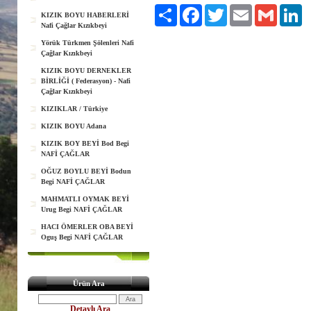
Paylaş
Facebook
Twitter
Email
Gmail
Li
KIZIK BOYU HABERLERİ
Nafi Çağlar Kızıkbeyi
Yörük Türkmen Şölenleri Nafi
Çağlar Kızıkbeyi
KIZIK BOYU DERNEKLER
BİRLİĞİ ( Federasyon) - Nafi
Çağlar Kızıkbeyi
KIZIKLAR / Türkiye
KIZIK BOYU Adana
KIZIK BOY BEYİ Bod Begi
NAFİ ÇAĞLAR
OĞUZ BOYLU BEYİ Bodun
Begi NAFİ ÇAĞLAR
MAHMATLI OYMAK BEYİ
Urug Begi NAFİ ÇAĞLAR
HACI ÖMERLER OBA BEYİ
Oguş Begi NAFİ ÇAĞLAR
Ürün Ara
Detaylı Ara