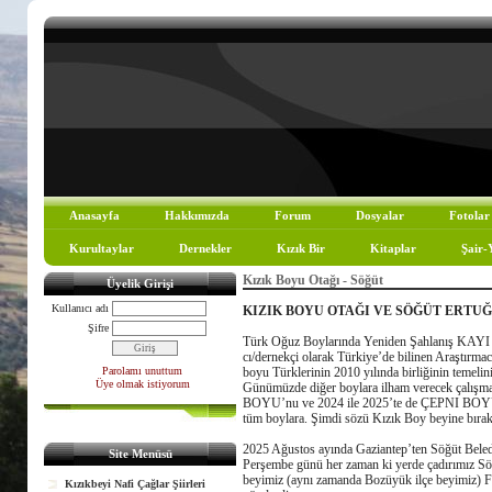
Anasayfa
Hakkımızda
Forum
Dosyalar
Fotolar
Kurultaylar
Dernekler
Kızık Bir
Kitaplar
Şair-
Kızık Boyu Otağı - Söğüt
Üyelik Girişi
Kullanıcı adı
KIZIK BOYU OTAĞI VE SÖĞÜT ERTUĞR
Şifre
Türk Oğuz Boylarında Yeniden Şahlanış KAYI 
cı/dernekçi olarak Türkiye’de bilinen Araştırm
Parolamı unuttum
boyu Türklerinin 2010 yılında birliğinin temelin
Üye olmak istiyorum
Günümüzde diğer boylara ilham verecek çalış
BOYU’nu ve 2024 ile 2025’te de ÇEPNI BOYUNU
tüm boylara. Şimdi sözü Kızık Boy beyine bırak
2025 Ağustos ayında Gaziantep’ten Söğüt Beledi
Site Menüsü
Perşembe günü her zaman ki yerde çadırımız Söğü
beyimiz (aynı zamanda Bozüyük ilçe beyimiz) Fik
Kızıkbeyi Nafi Çağlar Şiirleri