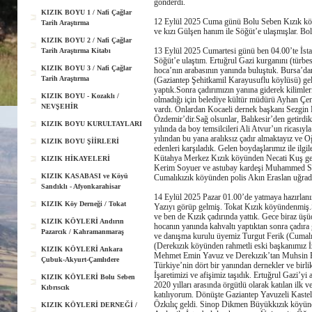
gönderdi.
KIZIK BOYU 1 / Nafi Çağlar
12 Eylül 2025 Cuma günü Bolu Seben Kızık kö
Tarih Araştırma
ve kızı Gülşen hanım ile Söğüt’e ulaşmışlar. B
KIZIK BOYU 2 / Nafi Çağlar
13 Eylül 2025 Cumartesi günü ben 04.00’te İsta
Tarih Araştırma Kitabı
Söğüt’e ulaştım. Ertuğrul Gazi kurganını (türbesi
KIZIK BOYU 3 / Nafi Çağlar
hoca’nın arabasının yanında buluştuk. Bursa’d
Tarih Araştırma
(Gaziantep Şehitkamil Karayusuflu köylüsü) geldil
yaptık.Sonra çadırımızın yanına giderek kilimleri 
KIZIK BOYU - Kozaklı /
olmadığı için belediye kültür müdürü Ayhan Çen
NEVŞEHİR
vardı. Onlardan Kocaeli dernek başkanı Sezgin K
Özdemir’dir.Sağ olsunlar, Balıkesir’den getirdik
KIZIK BOYU KURULTAYLARI
yılında da boy temsilcileri Ali Atvur’un ricası
yılından bu yana aralıksız çadır almaktayız ve 
KIZIK BOYU ŞİİRLERİ
edenleri karşıladık. Gelen boydaşlarımız ile ilg
Kütahya Merkez Kızık köyünden Necati Kuş gel
KIZIK HİKAYELERİ
Kerim Soyuer ve astubay kardeşi Muhammed Soyu
KIZIK KASABASI ve Köyü
Cumalıkızık köyünden polis Akın Eraslan uğrad
Sandıklı - Afyonkarahisar
14 Eylül 2025 Pazar 01.00’de yatmaya hazırlanı
KIZIK Köy Derneği / Tokat
Yazıyı görüp gelmiş. Tokat Kızık köyündenmiş.
ve ben de Kızık çadırında yattık. Gece biraz üş
KIZIK KÖYLERİ Andırın
hocanın yanında kahvaltı yaptıktan sonra çadıra
Pazarcık / Kahramanmaraş
ve danışma kurulu üyemiz Turgut Ferik (Cumal
(Derekızık köyünden rahmetli eski başkanımız 
KIZIK KÖYLERİ Ankara
Mehmet Emin Yavuz ve Derekızık’tan Muhsin Eras
Çubuk-Akyurt-Çamlıdere
Türkiye’nin dört bir yanından dernekler ve birlikl
İşaretimizi ve afişimiz taşıdık. Ertuğrul Gazi’
KIZIK KÖYLERİ Bolu Seben
2020 yılları arasında örgütlü olarak katılan ilk
Kıbrıscık
katılıyorum. Dönüşte Gaziantep Yavuzeli Kaste
Özkılıç geldi. Sinop Dikmen Büyükkızık köyü
KIZIK KÖYLERİ DERNEĞİ /