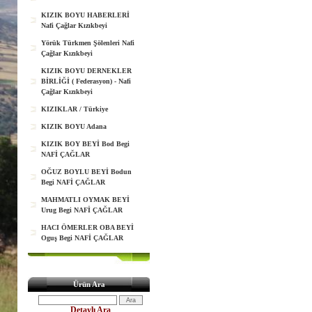
KIZIK BOYU HABERLERİ
Nafi Çağlar Kızıkbeyi
Yörük Türkmen Şölenleri Nafi
Çağlar Kızıkbeyi
KIZIK BOYU DERNEKLER
BİRLİĞİ ( Federasyon) - Nafi
Çağlar Kızıkbeyi
KIZIKLAR / Türkiye
KIZIK BOYU Adana
KIZIK BOY BEYİ Bod Begi
NAFİ ÇAĞLAR
OĞUZ BOYLU BEYİ Bodun
Begi NAFİ ÇAĞLAR
MAHMATLI OYMAK BEYİ
Urug Begi NAFİ ÇAĞLAR
HACI ÖMERLER OBA BEYİ
Oguş Begi NAFİ ÇAĞLAR
Ürün Ara
Detaylı Ara