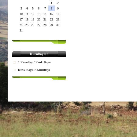
1
2
3
4
5
6
7
8
9
10
11
12
13
14
15
16
17
18
19
20
21
22
23
24
25
26
27
28
29
30
31
Kurultaylar
1.Kurultay / Kızık Boyu
Kızık Boyu 7.Kurultayı