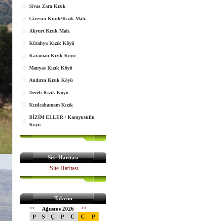
Sivas Zara Kızık
Giresun Kınık/Kızık Mah.
Akyurt Kızık Mah.
Kütahya Kızık Köyü
Karaman Kızık Köyü
Manyas Kızık Köyü
Andırın Kızık Köyü
Develi Kızık Köyü
Kızılcahamam Kızık
BİZİM ELLER / Karayusuflu
Köyü
Site Haritası
Site Haritası
Takvim
<<
Ağustos 2026
>>
P
S
Ç
P
C
C
P