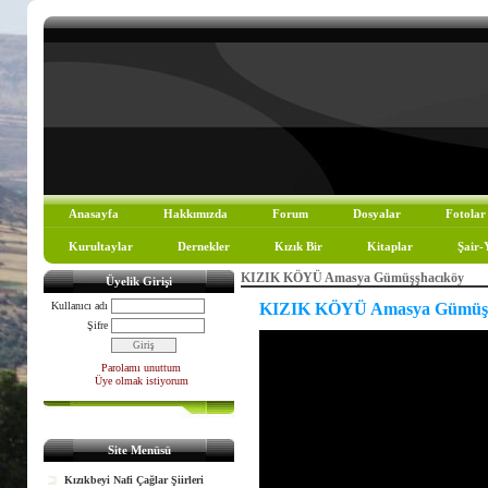
Anasayfa
Hakkımızda
Forum
Dosyalar
Fotolar
Kurultaylar
Dernekler
Kızık Bir
Kitaplar
Şair-
KIZIK KÖYÜ Amasya Gümüşşhacıköy
Üyelik Girişi
Kullanıcı adı
KIZIK KÖYÜ Amasya Gümüşş
Şifre
Parolamı unuttum
Üye olmak istiyorum
Site Menüsü
Kızıkbeyi Nafi Çağlar Şiirleri