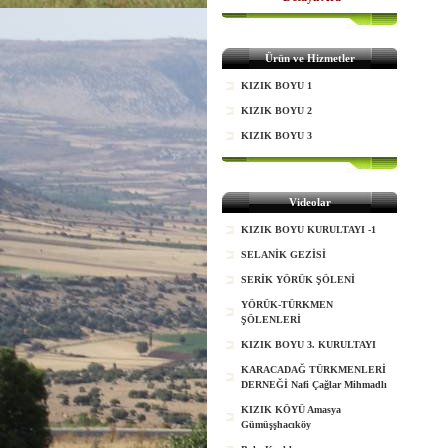
Ürün ve Hizmetler
KIZIK BOYU 1
KIZIK BOYU 2
KIZIK BOYU 3
Videolar
KIZIK BOYU KURULTAYI -1
SELANİK GEZİSİ
SERİK YÖRÜK ŞÖLENİ
YÖRÜK-TÜRKMEN
ŞÖLENLERİ
KIZIK BOYU 3. KURULTAYI
KARACADAĞ TÜRKMENLERİ
DERNEĞİ Nafi Çağlar Mihmadlı
KIZIK KÖYÜ Amasya
Gümüşşhacıköy