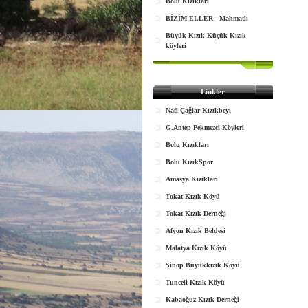
Bolu Kızıkları
BİZİM ELLER - Mahmatlı
Büyük Kızık Küçük Kızık
köyleri
Linkler
Nafi Çağlar Kızıkbeyi
G.Antep Pekmezci Köyleri
Bolu Kızıkları
Bolu KızıkSpor
Amasya Kızıkları
Tokat Kızık Köyü
Tokat Kızık Derneği
Afyon Kızık Beldesi
Malatya Kızık Köyü
Sinop Büyükkızık Köyü
Tunceli Kızık Köyü
Kabaoğuz Kızık Derneği