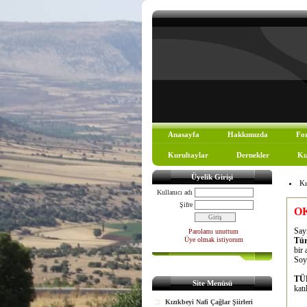
Anasayfa
Hakkımızda
Fo
Kurultaylar
Dernekler
Kı
Üyelik Girişi
Kı
Kullanıcı adı
Şifre
O
Sa
Parolamı unuttum
Üye olmak istiyorum
Tür
bir 
Soy
TÜ
Site Menüsü
katı
Kızıkbeyi Nafi Çağlar Şiirleri