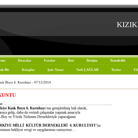
KIZIK 
rum
Dosyalar
Fotolar
İleti
İletişim
Temsilcilik
zık Bir
Kitaplar
Şair-Yazar
Nafi ÇAĞLAR
Toylar
Etk
zık Boyu 6. Kurultayı - 07/12/2014
KUNTU
yın ………………………………………………………………………..........
kiye Kızık Boyu 6. Kurultayı
’nın genişletilmiş hali olarak,
araya gelip, daha da verimli çalışmalar yapmak amacıyla
-Boy ve Yörük Türkmen Dernekleriyle yapacağımız
RKİYE MİLLİ KÜLTÜR DERNEKLERİ 4. KURULTAYI
”na
lımınızı bekliyor sevgi ve saygılarımızı sunuyoruz…