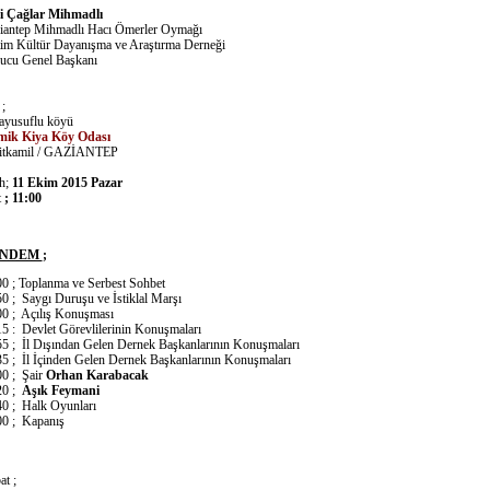
i Çağlar Mihmadlı
iantep Mihmadlı Hacı Ömerler Oymağı
tim Kültür Dayanışma ve Araştırma Derneği
ucu Genel Başkanı
;
rayusuflu köyü
mik Kiya Köy Odası
hitkamil / GAZİANTEP
ih;
11 Ekim 2015 Pazar
t
; 11:00
NDEM
;
00 ; Toplanma ve Serbest Sohbet
0 ; Saygı Duruşu ve İstiklal Marşı
00 ; Açılış Konuşması
15 : Devlet Görevlilerinin Konuşmaları
55 ; İl Dışından Gelen Dernek Başkanlarının Konuşmaları
35 ; İl İçinden Gelen Dernek Başkanlarının Konuşmaları
00 ; Şair
Orhan Karabacak
20 ;
Aşık Feymani
40 ; Halk Oyunları
00 ; Kapanış
at ;