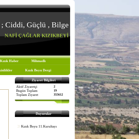
; Ciddi, Güçlü , Bilge
NAFİ ÇAĞLAR KIZIKBEYİ
Kızık Haber
Mihmadlı
inliikler
Kızık Boyu Dergi
Ziyaret Bilgileri
Aktif Ziyaretçi
2
Bugün Toplam
19
Toplam Ziyaret
355612
Duyurular
Kızık Boyu 11.Kurultayı