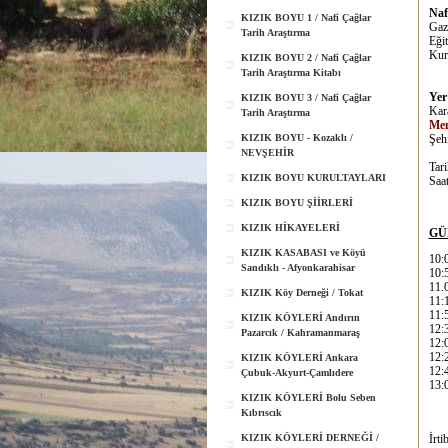
Naf
KIZIK BOYU 1 / Nafi Çağlar
Gaz
Tarih Araştırma
Eği
Kur
KIZIK BOYU 2 / Nafi Çağlar
Tarih Araştırma Kitabı
Yer
KIZIK BOYU 3 / Nafi Çağlar
Ka
Tarih Araştırma
Me
KIZIK BOYU - Kozaklı /
Şe
NEVŞEHİR
Tar
KIZIK BOYU KURULTAYLARI
Saa
KIZIK BOYU ŞİİRLERİ
KIZIK HİKAYELERİ
GÜ
KIZIK KASABASI ve Köyü
10:
Sandıklı - Afyonkarahisar
10:5
11.
KIZIK Köy Derneği / Tokat
11:
11:
KIZIK KÖYLERİ Andırın
12:
Pazarcık / Kahramanmaraş
12:
12:
KIZIK KÖYLERİ Ankara
12:
Çubuk-Akyurt-Çamlıdere
13:
KIZIK KÖYLERİ Bolu Seben
Kıbrıscık
KIZIK KÖYLERİ DERNEĞİ /
İrtib