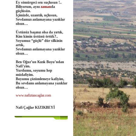
Ey sömürgeci sen suçlusun !..
Biliyorum, aynı
zaman
da
güçlüsün.
İçimizde, uzantılı, uçlusun,
Sevdamızı anlamayana yazıklar
olsun…
Üstünüz başınız olsa da yırtık,
Kim kimin üstünü örtük?..
Soyumuz “güçlü” dür silkinin
artık,
Sevdamızı anlamayana yazıklar
olsun…
Ben Oğuz’un Kızık Boyu’ndan
Nafi’yim.
Yurdumu, soyumu hep
müdafiyim.
Boyumu
çözümlemeye kafiyim,
Bu sevdamı anlamayana yazıklar
olsun…
www.nafiztancaglar.com
Nafi Çağlar KIZIKBEYİ