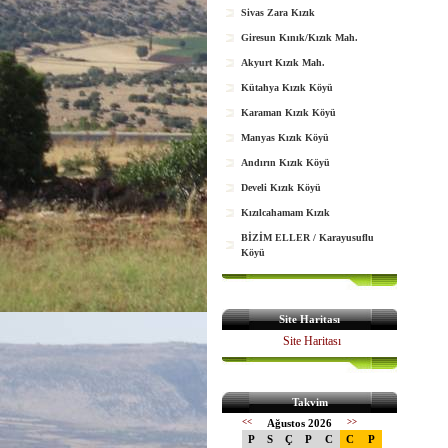
Sivas Zara Kızık
Giresun Kınık/Kızık Mah.
Akyurt Kızık Mah.
Kütahya Kızık Köyü
Karaman Kızık Köyü
Manyas Kızık Köyü
Andırın Kızık Köyü
Develi Kızık Köyü
Kızılcahamam Kızık
BİZİM ELLER / Karayusuflu
Köyü
Site Haritası
Site Haritası
Takvim
<<
Ağustos 2026
>>
P
S
Ç
P
C
C
P