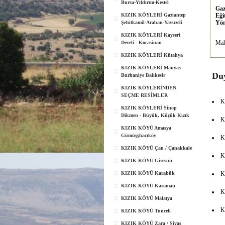
Bursa-Yıldırım-Kestel
Gaz
KIZIK KÖYLERİ Gaziantep
Eği
Yön
Şehitkamil-Araban-Yavuzeli
KIZIK KÖYLERİ Kayseri
Mah
Develi - Kocasinan
KIZIK KÖYLERİ Kütahya
KIZIK KÖYLERİ Manyas
Duy
Burhaniye Balıkesir
KIZIK KÖYLERİNDEN
SEÇME RESİMLER
K
KIZIK KÖYLERİ Sinop
Dikmen - Büyük, Küçük Kızık
K
KIZIK KÖYÜ Amasya
Gümüşşhacıköy
K
KIZIK KÖYÜ Çan / Çanakkale
K
KIZIK KÖYÜ Giresun
KIZIK KÖYÜ Karabük
K
KIZIK KÖYÜ Karaman
K
KIZIK KÖYÜ Malatya
K
KIZIK KÖYÜ Tunceli
KIZIK KÖYÜ Zara / Sivas