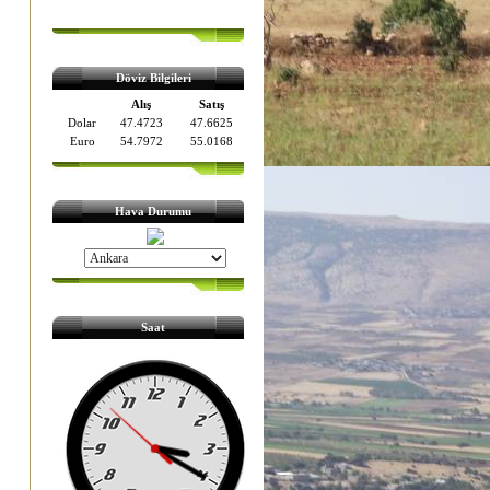
Döviz Bilgileri
Alış
Satış
Dolar
47.4723
47.6625
Euro
54.7972
55.0168
Hava Durumu
Saat