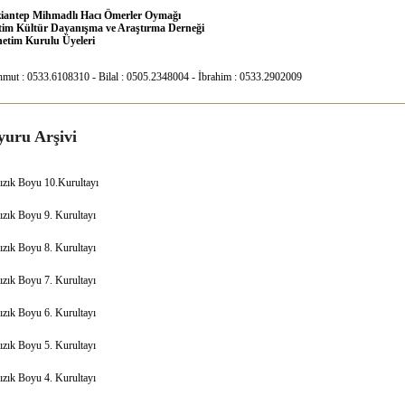
iantep Mihmadlı Hacı Ömerler Oymağı
tim Kültür Dayanışma ve Araştırma Derneği
etim Kurulu Üyeleri
mut : 0533.6108310 - Bilal : 0505.2348004 - İbrahim : 0533.2902009
uru Arşivi
ızık Boyu 10.Kurultayı
ızık Boyu 9. Kurultayı
ızık Boyu 8. Kurultayı
ızık Boyu 7. Kurultayı
ızık Boyu 6. Kurultayı
ızık Boyu 5. Kurultayı
ızık Boyu 4. Kurultayı