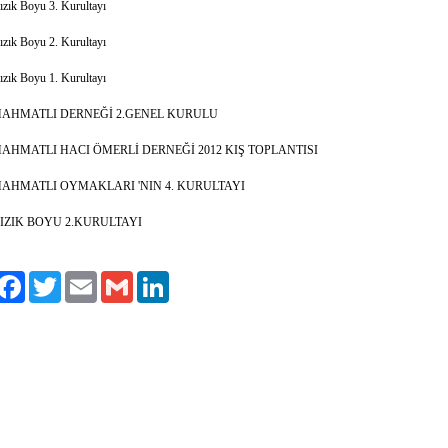
ızık Boyu 3. Kurultayı
ızık Boyu 2. Kurultayı
ızık Boyu 1. Kurultayı
AHMATLI DERNEĞİ 2.GENEL KURULU
AHMATLI HACI ÖMERLİ DERNEĞİ 2012 KIŞ TOPLANTISI
AHMATLI OYMAKLARI 'NIN 4. KURULTAYI
IZIK BOYU 2.KURULTAYI
ylaş
Facebook
Twitter
Email
Gmail
LinkedIn