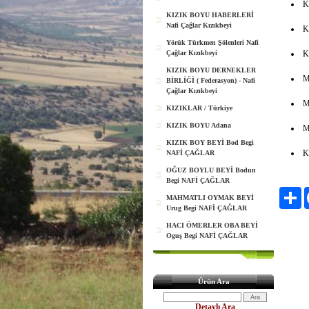
K
KIZIK BOYU HABERLERİ
Nafi Çağlar Kızıkbeyi
K
Yörük Türkmen Şölenleri Nafi
Çağlar Kızıkbeyi
K
KIZIK BOYU DERNEKLER
M
BİRLİĞİ ( Federasyon) - Nafi
Çağlar Kızıkbeyi
M
KIZIKLAR / Türkiye
KIZIK BOYU Adana
M
KIZIK BOY BEYİ Bod Begi
K
NAFİ ÇAĞLAR
OĞUZ BOYLU BEYİ Bodun
Begi NAFİ ÇAĞLAR
Pa
MAHMATLI OYMAK BEYİ
Urug Begi NAFİ ÇAĞLAR
HACI ÖMERLER OBA BEYİ
Oguş Begi NAFİ ÇAĞLAR
Ürün Ara
Detaylı Ara