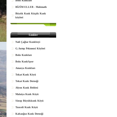
Bolu Kızıkları
BİZİM ELLER - Mahmatlı
Büyük Kızık Küçük Kızık
köyleri
Linkler
Nafi Çağlar Kızıkbeyi
G.Antep Pekmezci Köyleri
Bolu Kızıkları
Bolu KızıkSpor
Amasya Kızıkları
Tokat Kızık Köyü
Tokat Kızık Derneği
Afyon Kızık Beldesi
Malatya Kızık Köyü
Sinop Büyükkızık Köyü
Tunceli Kızık Köyü
Kabaoğuz Kızık Derneği