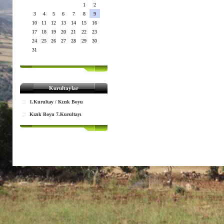
1
2
3
4
5
6
7
8
9
10
11
12
13
14
15
16
17
18
19
20
21
22
23
24
25
26
27
28
29
30
31
Kurultaylar
1.Kurultay / Kızık Boyu
Kızık Boyu 7.Kurultayı