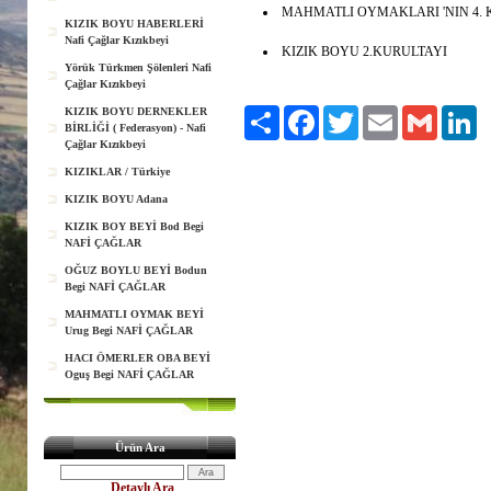
MAHMATLI OYMAKLARI 'NIN 4. 
KIZIK BOYU HABERLERİ
Nafi Çağlar Kızıkbeyi
KIZIK BOYU 2.KURULTAYI
Yörük Türkmen Şölenleri Nafi
Çağlar Kızıkbeyi
KIZIK BOYU DERNEKLER
Paylaş
Facebook
Twitter
Email
Gmail
Li
BİRLİĞİ ( Federasyon) - Nafi
Çağlar Kızıkbeyi
KIZIKLAR / Türkiye
KIZIK BOYU Adana
KIZIK BOY BEYİ Bod Begi
NAFİ ÇAĞLAR
OĞUZ BOYLU BEYİ Bodun
Begi NAFİ ÇAĞLAR
MAHMATLI OYMAK BEYİ
Urug Begi NAFİ ÇAĞLAR
HACI ÖMERLER OBA BEYİ
Oguş Begi NAFİ ÇAĞLAR
Ürün Ara
Detaylı Ara