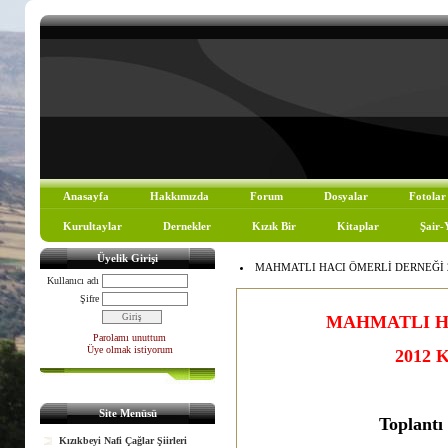
Anasayfa
Hakkımızda
Forum
Dosyalar
Fotolar
Kurultaylar
Dernekler
Kızık Bir
Kitaplar
Şair-
Üyelik Girişi
MAHMATLI HACI ÖMERLİ DERNEĞİ 20
Kullanıcı adı
Şifre
MAHMATLI H
Parolamı unuttum
Üye olmak istiyorum
2012 
Site Menüsü
Toplantı
Kızıkbeyi Nafi Çağlar Şiirleri