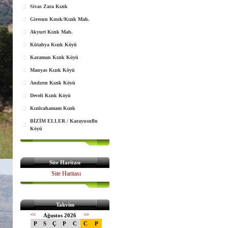
Sivas Zara Kızık
Giresun Kınık/Kızık Mah.
Akyurt Kızık Mah.
Kütahya Kızık Köyü
Karaman Kızık Köyü
Manyas Kızık Köyü
Andırın Kızık Köyü
Develi Kızık Köyü
Kızılcahamam Kızık
BİZİM ELLER / Karayusuflu
Köyü
Site Haritası
Site Haritası
Takvim
<<
Ağustos 2026
>>
P
S
Ç
P
C
C
P