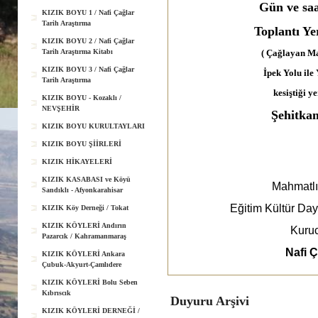
Gün ve sa
KIZIK BOYU 1 / Nafi Çağlar
Tarih Araştırma
Toplantı Ye
KIZIK BOYU 2 / Nafi Çağlar
Tarih Araştırma Kitabı
( Çağlayan Ma
KIZIK BOYU 3 / Nafi Çağlar
İpek Yolu il
Tarih Araştırma
kesiştiği y
KIZIK BOYU - Kozaklı /
NEVŞEHİR
Şehitk
KIZIK BOYU KURULTAYLARI
KIZIK BOYU ŞİİRLERİ
KIZIK HİKAYELERİ
KIZIK KASABASI ve Köyü
Mahmatlı
Sandıklı - Afyonkarahisar
Eğitim Kültür Da
KIZIK Köy Derneği / Tokat
KIZIK KÖYLERİ Andırın
Kuru
Pazarcık / Kahramanmaraş
Nafi 
KIZIK KÖYLERİ Ankara
Çubuk-Akyurt-Çamlıdere
KIZIK KÖYLERİ Bolu Seben
Kıbrıscık
Duyuru Arşivi
KIZIK KÖYLERİ DERNEĞİ /