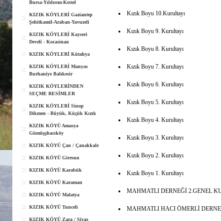
Bursa-Yıldırım-Kestel
Kızık Boyu 10.Kurultayı
KIZIK KÖYLERİ Gaziantep
Şehitkamil-Araban-Yavuzeli
Kızık Boyu 9. Kurultayı
KIZIK KÖYLERİ Kayseri
Develi - Kocasinan
Kızık Boyu 8. Kurultayı
KIZIK KÖYLERİ Kütahya
Kızık Boyu 7. Kurultayı
KIZIK KÖYLERİ Manyas
Burhaniye Balıkesir
Kızık Boyu 6. Kurultayı
KIZIK KÖYLERİNDEN
SEÇME RESİMLER
Kızık Boyu 5. Kurultayı
KIZIK KÖYLERİ Sinop
Dikmen - Büyük, Küçük Kızık
Kızık Boyu 4. Kurultayı
KIZIK KÖYÜ Amasya
Gümüşşhacıköy
Kızık Boyu 3. Kurultayı
KIZIK KÖYÜ Çan / Çanakkale
Kızık Boyu 2. Kurultayı
KIZIK KÖYÜ Giresun
KIZIK KÖYÜ Karabük
Kızık Boyu 1. Kurultayı
KIZIK KÖYÜ Karaman
MAHMATLI DERNEĞİ 2.GENEL K
KIZIK KÖYÜ Malatya
KIZIK KÖYÜ Tunceli
MAHMATLI HACI ÖMERLİ DERNEĞİ
KIZIK KÖYÜ Zara / Sivas