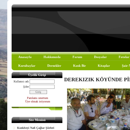
Anasayfa
Hakkımızda
Forum
Dosyalar
Fotolar
Kurultaylar
Dernekler
Kızık Bir
Kitaplar
Şair-
Üyelik Girişi
DEREKIZIK KÖYÜNDE Pİ
Kullanıcı adı
Şifre
Parolamı unuttum
Üye olmak istiyorum
Site Menüsü
Kızıkbeyi Nafi Çağlar Şiirleri