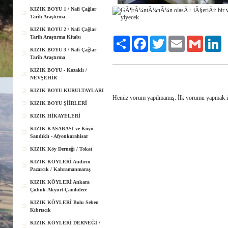
KIZIK BOYU 1 / Nafi Çağlar
Tarih Araştırma
KIZIK BOYU 2 / Nafi Çağlar
Tarih Araştırma Kitabı
Share
Facebook
Twitter
Email
Gmail
Li
KIZIK BOYU 3 / Nafi Çağlar
Tarih Araştırma
KIZIK BOYU - Kozaklı /
NEVŞEHİR
KIZIK BOYU KURULTAYLARI
Henüz yorum yapılmamış. İlk yorumu yapmak 
KIZIK BOYU ŞİİRLERİ
KIZIK HİKAYELERİ
KIZIK KASABASI ve Köyü
Sandıklı - Afyonkarahisar
KIZIK Köy Derneği / Tokat
KIZIK KÖYLERİ Andırın
Pazarcık / Kahramanmaraş
KIZIK KÖYLERİ Ankara
Çubuk-Akyurt-Çamlıdere
KIZIK KÖYLERİ Bolu Seben
Kıbrıscık
KIZIK KÖYLERİ DERNEĞİ /