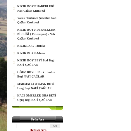
KIZIK BOYU HABERLERİ
Nafi Çağlar Kızıkbeyi
Yörük Türkmen Şölenleri Nafi
Çağlar Kızıkbeyi
KIZIK BOYU DERNEKLER
BİRLİĞİ ( Federasyon) - Nafi
Çağlar Kızıkbeyi
KIZIKLAR / Türkiye
KIZIK BOYU Adana
KIZIK BOY BEYİ Bod Begi
NAFİ ÇAĞLAR
OĞUZ BOYLU BEYİ Bodun
Begi NAFİ ÇAĞLAR
MAHMATLI OYMAK BEYİ
Urug Begi NAFİ ÇAĞLAR
HACI ÖMERLER OBA BEYİ
Oguş Begi NAFİ ÇAĞLAR
Ürün Ara
Detaylı Ara