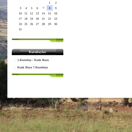
1
2
3
4
5
6
7
8
9
10
11
12
13
14
15
16
17
18
19
20
21
22
23
24
25
26
27
28
29
30
31
Kurultaylar
1.Kurultay / Kızık Boyu
Kızık Boyu 7.Kurultayı