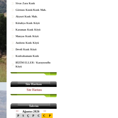
Sivas Zara Kızık
Giresun Kınık/Kızık Mah.
Akyurt Kızık Mah.
Kütahya Kızık Köyü
Karaman Kızık Köyü
Manyas Kızık Köyü
Andırın Kızık Köyü
Develi Kızık Köyü
Kızılcahamam Kızık
BİZİM ELLER / Karayusuflu
Köyü
Site Haritası
Site Haritası
Takvim
<<
Ağustos 2026
>>
P
S
Ç
P
C
C
P