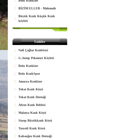
Bolu Kızıkları
BİZİM ELLER - Mahmatlı
Büyük Kızık Küçük Kızık
köyleri
Linkler
Nafi Çağlar Kızıkbeyi
G.Antep Pekmezci Köyleri
Bolu Kızıkları
Bolu KızıkSpor
Amasya Kızıkları
Tokat Kızık Köyü
Tokat Kızık Derneği
Afyon Kızık Beldesi
Malatya Kızık Köyü
Sinop Büyükkızık Köyü
Tunceli Kızık Köyü
Kabaoğuz Kızık Derneği